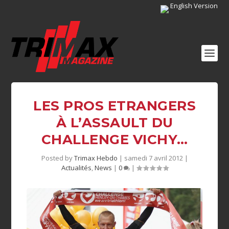
English Version
LES PROS ETRANGERS
À L’ASSAULT DU
CHALLENGE VICHY…
Posted by
Trimax Hebdo
|
samedi 7 avril 2012
|
Actualités
,
News
|
0
|