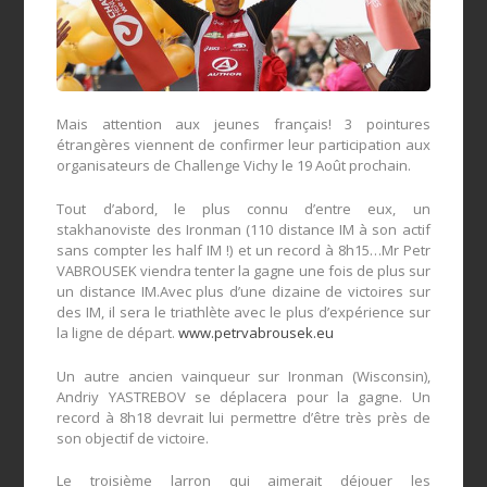
Mais attention aux jeunes français! 3 pointures
étrangères viennent de confirmer leur participation aux
organisateurs de Challenge Vichy le 19 Août prochain.
Tout d’abord, le plus connu d’entre eux, un
stakhanoviste des Ironman (110 distance IM à son actif
sans compter les half IM !) et un record à 8h15…Mr Petr
VABROUSEK viendra tenter la gagne une fois de plus sur
un distance IM.Avec plus d’une dizaine de victoires sur
des IM, il sera le triathlète avec le plus d’expérience sur
la ligne de départ.
www.petrvabrousek.eu
Un autre ancien vainqueur sur Ironman (Wisconsin),
Andriy YASTREBOV se déplacera pour la gagne. Un
record à 8h18 devrait lui permettre d’être très près de
son objectif de victoire.
Le troisième larron qui aimerait déjouer les