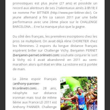
pronostiques est plus jeune (27 ans) et possède un
record aux alentours de ses 2 talentueux ainés à 8h18; il
se nomme Per BITTNER (http://www.per-bittner.de/). Ce
jeune allemand a fini sa saison 2011 par une belle
performance avec une 2ème place sur le CHALLENGE
BARCELONA… il ne lui manque plus que la gagne.
Du côté des français, les premières inscriptions chez les
pros se multiplient. On avait déjà Aline CHORETIER chez
les féminines. 2 espoirs du longue distance français
espèrent briller sur Challenge Vichy. Benjamin PERNET
(benjamin-pernet.onlinetri.com
) souhaite conjurer le sort
à Vichy où il avait abandonné en 2011 au semi-
marathon alors qu’il était en tête. La victoire est à portée
de main.
Le 2ème espoir Français
(
anthony-pannier-
tri.onlinetri.com
)… 28 ans,
néophyte sur distance
ironman mais tout de même
6ème aux France LD 2011 est
Anthony PANNIER. Challenge