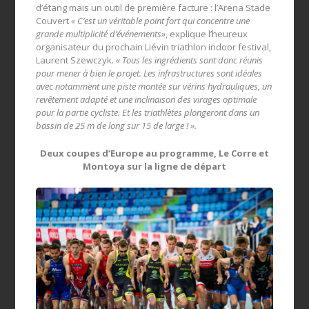
d’étang mais un outil de première facture : l’Arena Stade
Couvert
« C’est un véritable point fort qui concentre une
grande multiplicité d’événements»
, explique l’heureux
organisateur du prochain Liévin triathlon indoor festival,
Laurent Szewczyk.
« Tous les ingrédients sont donc réunis
pour mener à bien le projet. Les infrastructures sont idéales
avec notamment une piste montée sur vérins hydrauliques, un
revêtement adapté et une inclinaison des virages optimale
pour la partie cycliste. Et les triathlètes plongeront dans un
bassin de 25 m de long sur 15 de large ! ».
Deux coupes d’Europe au programme, Le Corre et
Montoya sur la ligne de départ