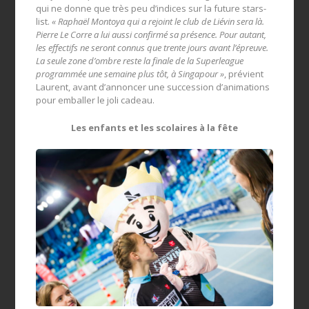
qui ne donne que très peu d’indices sur la future stars-
list.
« Raphaël Montoya qui a rejoint le club de Liévin sera là.
Pierre Le Corre a lui aussi confirmé sa présence. Pour autant,
les effectifs ne seront connus que trente jours avant l’épreuve.
La seule zone d’ombre reste la finale de la Superleague
programmée une semaine plus tôt, à Singapour »
, prévient
Laurent, avant d’annoncer une succession d’animations
pour emballer le joli cadeau.
Les enfants et les scolaires à la fête