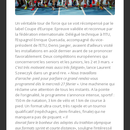
Un véritable tour de force qui se voit récompensé par le
label Coupe d’Europe. Epreuve validée et reconnue par
la fédération internationale. Délégué technique à l’ITU,
l’Espagnol Enrique Quesada, accompagné du vice-
président de l’ETU, Denis Jaeger, avaient d’ailleurs visité
les installations en août dernier avant de se prononcer
favorablement. Deux compétitions européennes qui
concerneront les seniors et les juniors, les 2 et 3 mars.
«
C’est très motivant mais aussi très fatigant»
, lance Laurent
Szewczyk dans un grand rire.
« Nous travaillons
d’arrache- pied pour parfaire ce grand rendez-vous
programmé dès le mercredi 27 février »
. Une machinerie qui
réclame une attention de tous les instants. A la pointe
de l’originalité, le programme s’annonce intense, sportif :
150 m de natation, 3 km de vélo et 1 km de course à
pied. Un format ultra court, très rapide et un tournoi
qualificatif (repêchages, demi-finales, finale) qui ne
manquera pas de piquant.
« Il
devrait faire le bonheur des adeptes du triathlon olympique
aux formats sprint et courte distance»
, souligne l’intéressé