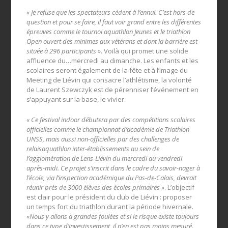
« Je refuse que les spectateurs cèdent à l’ennui. C’est hors de
question et pour se faire, il faut voir grand entre les différentes
épreuves comme le tournoi aquathlon Jeunes et le triathlon
Open ouvert des minimes aux vétérans et dont la barrière est
située à 296 participants »
. Voilà qui promet une solide
affluence du…mercredi au dimanche. Les enfants et les
scolaires seront également de la fête et à l’image du
Meeting de Liévin qui consacre l’athlétisme, la volonté
de Laurent Szewczyk est de pérenniser l’événement en
s’appuyant sur la base, le vivier.
« Ce festival indoor débutera par des compétitions scolaires
officielles comme le championnat d’académie de Triathlon
UNSS, mais aussi non-officielles par des challenges de
relaisaquathlon inter-établissements au sein de
l’agglomération de Lens-Liévin du mercredi au vendredi
après-midi. Ce projet s’inscrit dans le cadre du savoir-nager à
l’école, via l’inspection académique du Pas-de-Calais, devrait
réunir près de 3000 élèves des écoles primaires »
. L’objectif
est clair pour le président du club de Liévin : proposer
un temps fort du triathlon durant la période hivernale.
«Nous y allons à grandes foulées et si le risque existe toujours
dans ce type d’investissement, il n’en est pas moins mesuré.