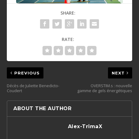
SHARE:
RATE:
PREVIOUS
NEXT
Décès de Juliette Benedicto-
OVERSTIM.s : nouvelle
Coudert
gamme de gels énergétiques
ABOUT THE AUTHOR
Alex-TrimaX