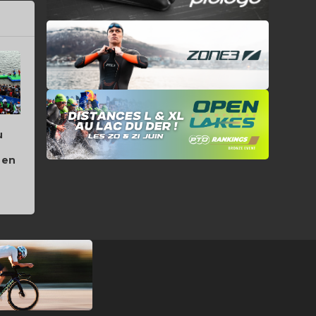
u
i en