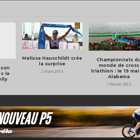
Melissa Hauschildt crée
Championnats d
la surprise
monde de cross
 son
triathlon : le 19 ma
2 mars 2013
c la
Alabama
ily
1 février 2012