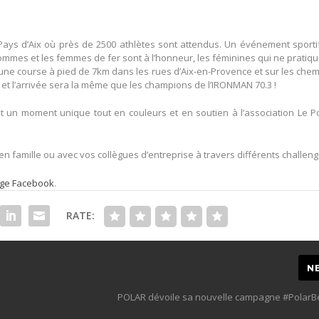
ays d’Aix
où près de 2500 athlètes sont attendus. Un événement sportif
 hommes et les femmes de fer sont à l’honneur, les féminines qui ne pratiq
c une course à pied de 7km dans les rues d’Aix-en-Provence et sur les che
 et l’arrivée sera la même que les champions de l’IRONMAN 70.3 !
nt un moment unique tout en couleurs et en soutien à l’association Le P
n famille ou avec vos collègues d’entreprise à travers différents challeng
ge Facebook
.
RATE:
N
POLAR dévoile sa nouvelle campagne #PolarB