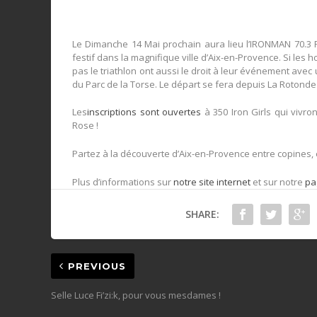
Le Dimanche 14 Mai
prochain aura lieu l’
IRONMAN 70.3 P
festif dans la magnifique ville d’Aix-en-Provence. Si les
pas le triathlon ont aussi le droit à leur événement ave
du Parc de la Torse. Le départ se fera depuis La Rotonde
Les
inscriptions sont ouvertes
à 350 Iron Girls qui vivro
Rose !
Partez à la découverte d’Aix-en-Provence entre copines, e
Plus d’informations sur
notre site internet
et sur notre
pa
SHARE:
PREVIOUS
Selle Luce Fi’zi:k, pour vous mesdames !