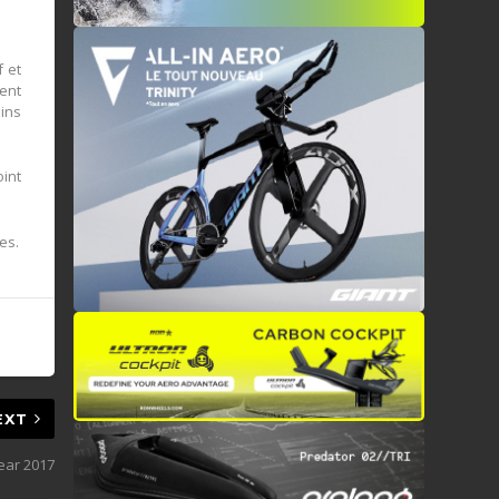
 et
uent
mins
oint
es.
EXT
ear 2017