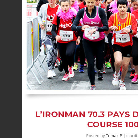
L’IRONMAN 70.3 PAYS D
COURSE 100
Posted by
Trimax-P
|
mardi 