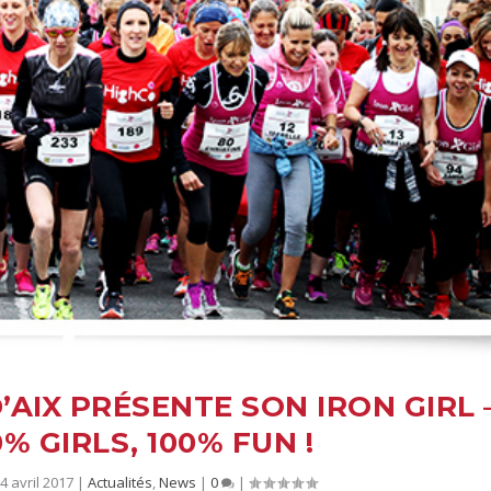
’AIX PRÉSENTE SON IRON GIRL 
% GIRLS, 100% FUN !
4 avril 2017
|
Actualités
,
News
|
0
|