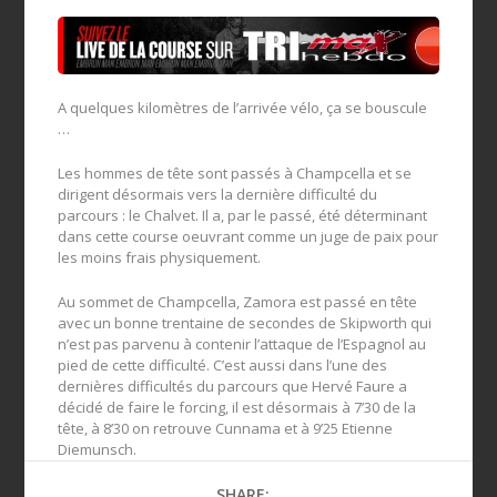
A quelques kilomètres de l’arrivée vélo, ça se bouscule
…
Les hommes de tête sont passés à Champcella et se
dirigent désormais vers la dernière difficulté du
parcours : le Chalvet. Il a, par le passé, été déterminant
dans cette course oeuvrant comme un juge de paix pour
les moins frais physiquement.
Au sommet de Champcella, Zamora est passé en tête
avec un bonne trentaine de secondes de Skipworth qui
n’est pas parvenu à contenir l’attaque de l’Espagnol au
pied de cette difficulté. C’est aussi dans l’une des
dernières difficultés du parcours que Hervé Faure a
décidé de faire le forcing, il est désormais à 7’30 de la
tête, à 8’30 on retrouve Cunnama et à 9’25 Etienne
Diemunsch.
SHARE: