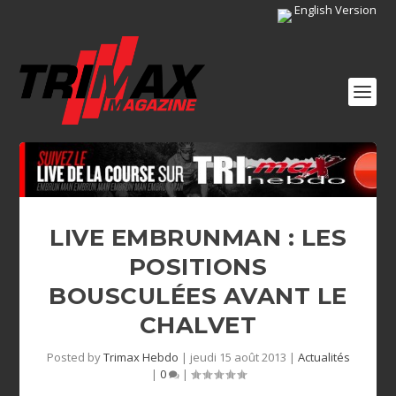
English Version
LIVE EMBRUNMAN : LES
POSITIONS
BOUSCULÉES AVANT LE
CHALVET
Posted by
Trimax Hebdo
|
jeudi 15 août 2013
|
Actualités
|
0
|