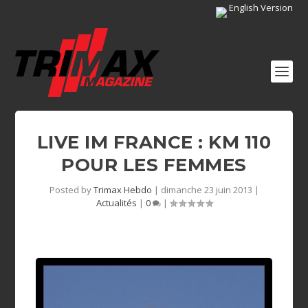
English Version
LIVE IM FRANCE : KM 110
POUR LES FEMMES
Posted by
Trimax Hebdo
|
dimanche 23 juin 2013
|
Actualités
|
0
|