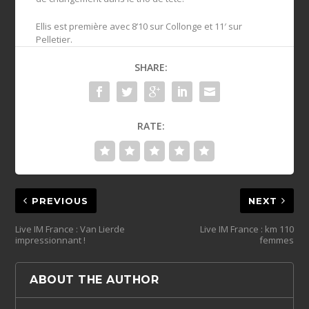
Ellis est première avec 8’10 sur Collonge et 11′ sur
Pelletier.
SHARE:
RATE:
PREVIOUS
NEXT
Live IM France : Van Lierde
Live IM France : km 110
impressionnant !
femmes
ABOUT THE AUTHOR