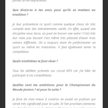
jamais arrivé auparavant.
Que dirais-tu à tes amis pour qu’ils se mettent au
triathlon ?
Je leur présenterai ce sport comme quelque chose de très
complet avec des entrainements variés. En effet, quand une
discipline nous lasse, on peut en bosser une autre ! C’est très
dur mais pas lassant c’est même très plaisant d’avoir trois
univers différents. On a toujours envie de perfectionner un
sport ou même les transitions. Il faut également aimer la
compétition.
Quels triathlètes te font rêver ?
Tous les athlètes présents sur circuit WTS car j’ai hâte de
participer à ces compétitions.
Quelles sont tes ambitions pour le Championnat du
Monde Juniors ? et pour la suite ?
Je ferai de mon mieux à Londres en visant un podium qui
serait très significatif pour la suite. Et l’an prochain j’aimerais