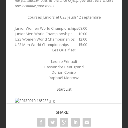
me familiariser avec la distance Olympique qui reste encore
une inconnue pour moi. »
Courses Juniors et U23 Jeudi 12 septembre
Junior Women World Championships
08:00
Junior Men World Championships
10:00
U23 Women World Championships
12:00
U23 Men World Championships
15:00
Les Qualifiés:
Léonie Périault
Cassandre Beaugrand
Dorian Coninx
Raphaël Montoya
Start List
SHARE: