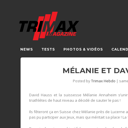
NEWS
TESTS
PHOTOS & VIDÉOS
CALEND
MÉLANIE ET DA
Posted by
Trimax Hebdo
|
same
David Hauss et la suissesse Mélanie Annaheim s’uniro
triathlétes de haut niveau a décidé de sauter le pas !
Ils fêteront ça en Suisse chez Mélanie près de Lucerne
pas pu participer aux Jeux, mais qui méritait sa place ! L