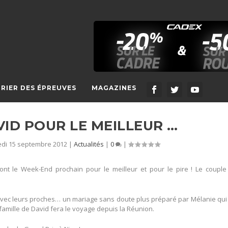
RIER DES ÉPREUVES
MAGAZINES
VID POUR LE MEILLEUR …
di 15 septembre 2012
|
Actualités
|
0
|
nt le Week-End prochain pour le meilleur et pour le pire ! Le couple
 avec leurs proches… un mariage sans doute plus préparé par Mélanie qui
a famille de David fera le voyage depuis la Réunion.