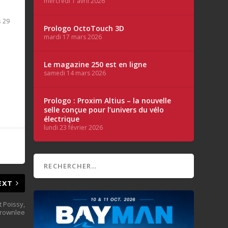
mercredi 1 avril 2026
s 29
Prologo OctoTouch 3D
mardi 17 mars 2026
Le magazine 250 est en ligne
samedi 14 mars 2026
Prologo : Proxim Altius – la nouvelle
selle conçue pour l’univers du vélo
électrique
lundi 23 février 2026
EXT
t Poissy,
Brownlee