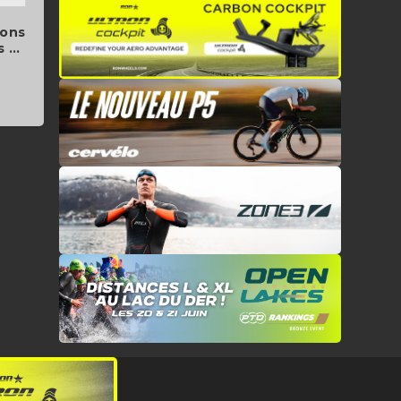
ions
s …