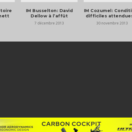
ctoire
IM Busselton: David
IM Cozumel: Condit
nett
Dellow à l’affût
difficiles attendue
7 décembre 2013
30 novembre 2013