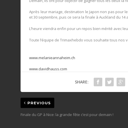
Demain, ils ont pour objectif de gagner tous les deux la fi
Après leur mariage, destination le Japon non pas pour l
et 30 septembre, puis ce sera la finale à Auckland du 14
L’heure viendra enfin pour un repos bien mérité avec leu
Toute l’équipe de Trimaxhebdo vous souhaite tous nos vœ
www.melanieannaheim.ch
www.davidhauss.com
SHARE:
PREVIOUS
Finale du GP à Nice: la grande fête c’est pour demain !