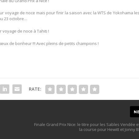
nale du Grand Prix à Nice !
eur voyage de noce mais pour finir la saison avec la WTS de Yokohama le
 au 23 octobre…
r voyage de noce à Tahiti !
ux de bonheur !!! Avec pleins de petits champions !
RATE:
N
Finale Grand Prix Nice: le titre pour les Sables Vendée e
la course pour Hewitt et Jonny 