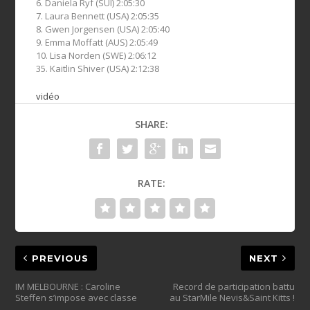
6. Daniela Ryf (SUI) 2:05:30
7. Laura Bennett (USA) 2:05:35
8. Gwen Jorgensen (USA) 2:05:40
9. Emma Moffatt (AUS) 2:05:49
10. Lisa Norden (SWE) 2:06:12
35. Kaitlin Shiver (USA) 2:12:38
vidéo
SHARE:
RATE:
PREVIOUS
NEXT
IM MELBOURNE : Caroline
Record de participation battu
Steffen s’impose avec classe
au StarMile Nevis&Saint Kitts !