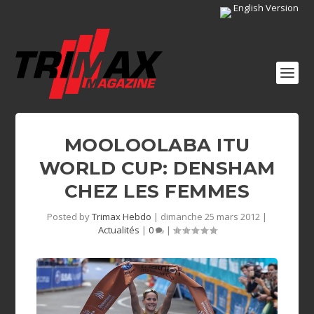
English Version
MOOLOOLABA ITU
WORLD CUP: DENSHAM
CHEZ LES FEMMES
Posted by
Trimax Hebdo
|
dimanche 25 mars 2012
|
Actualités
|
0
|