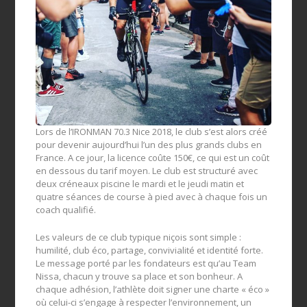
Lors de l’IRONMAN 70.3 Nice 2018, le club s’est alors créé
pour devenir aujourd’hui l’un des plus grands clubs en
France. A ce jour, la licence coûte 150€, ce qui est un coût
en dessous du tarif moyen. Le club est structuré avec
deux créneaux piscine le mardi et le jeudi matin et
quatre séances de course à pied avec à chaque fois un
coach qualifié.
Les valeurs de ce club typique niçois sont simple :
humilité, club éco, partage, convivialité et identité forte.
Le message porté par les fondateurs est qu’au Team
Nissa, chacun y trouve sa place et son bonheur. A
chaque adhésion, l’athlète doit signer une charte « éco »
où celui-ci s’engage à respecter l’environnement, un