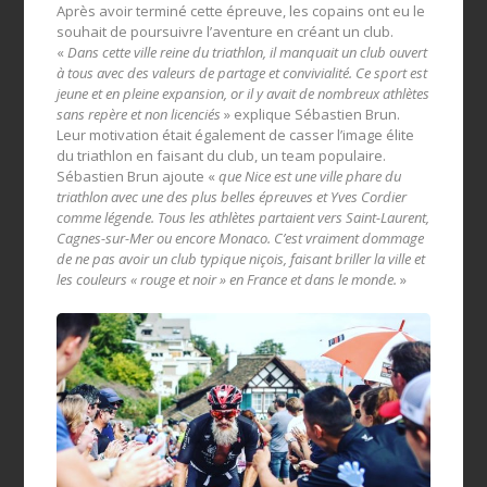
Après avoir terminé cette épreuve, les copains ont eu le
souhait de poursuivre l’aventure en créant un club.
«
Dans cette ville reine du triathlon, il manquait un club ouvert
à tous avec des valeurs de partage et convivialité. Ce sport est
jeune et en pleine expansion, or il y avait de nombreux athlètes
sans repère et non licenciés
» explique Sébastien Brun.
Leur motivation était également de casser l’image élite
du triathlon en faisant du club, un team populaire.
Sébastien Brun ajoute «
que Nice est une ville phare du
triathlon avec une des plus belles épreuves et Yves Cordier
comme légende. Tous les athlètes partaient vers Saint-Laurent,
Cagnes-sur-Mer ou encore Monaco. C’est vraiment dommage
de ne pas avoir un club typique niçois, faisant briller la ville et
les couleurs « rouge et noir » en France et dans le monde.
»