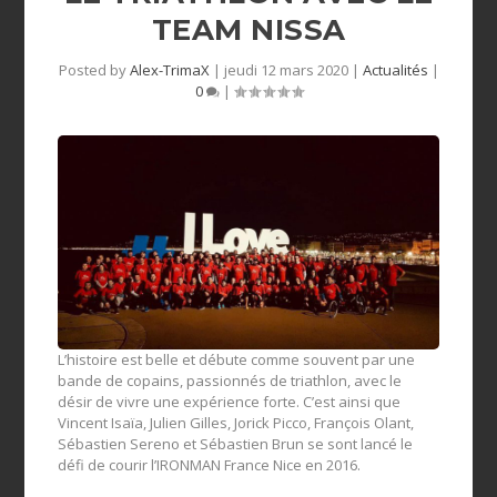
TEAM NISSA
Posted by
Alex-TrimaX
|
jeudi 12 mars 2020
|
Actualités
|
0
|
L’histoire est belle et débute comme souvent par une
bande de copains, passionnés de triathlon, avec le
désir de vivre une expérience forte. C’est ainsi que
Vincent Isaïa, Julien Gilles, Jorick Picco, François Olant,
Sébastien Sereno et Sébastien Brun se sont lancé le
défi de courir l’IRONMAN France Nice en 2016.