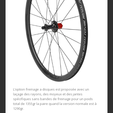
L’option freinage a disques est proposée avec un
laçage des rayons, des moyeux et des jantes
spécifiques sans bandes de freinage pour un poids
total de 1355gr la paire quand la version normale est à
1290gr.