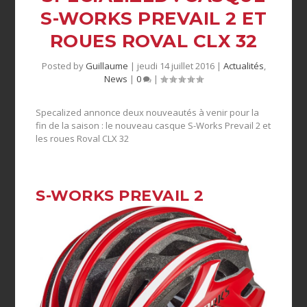
S-WORKS PREVAIL 2 ET
ROUES ROVAL CLX 32
Posted by
Guillaume
|
jeudi 14 juillet 2016
|
Actualités
,
News
|
0
|
Specalized annonce deux nouveautés à venir pour la
fin de la saison : le nouveau casque S-Works Prevail 2 et
les roues Roval CLX 32
S-WORKS PREVAIL 2