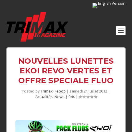
English Version
NOUVELLES LUNETTES
EKOI REVO VERTES ET
OFFRE SPECIALE FLUO
Posted by
Trimax Hebdo
|
samedi 21 juillet 2012
|
Actualités
,
News
|
0
|