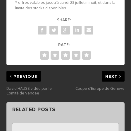
* offres valables jusqu’à Lundi 23 juillet minuit, et dans la
limite des stocks disponibles
SHARE:
RATE:
PREVIOUS
NEXT
David HAUSS vidéo par le
Coupe d’Europe de Genève
Comité de Vendée
RELATED POSTS