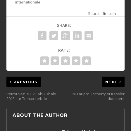
internationale.
Source
fftri.com
SHARE:
RATE:
PREVIOUS
NEXT
Retrouvez le LIVE Abu Dhabi
IM Taupo: Docherty et Kessler
2013 sur Trimax-hebdo
dominent
ABOUT THE AUTHOR