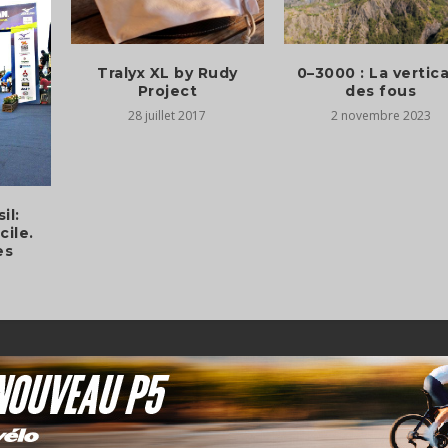
Tralyx XL by Rudy
0–3000 : La vertic
Project
des fous
28 juillet 2017
2 novembre 2023
il:
cile.
es