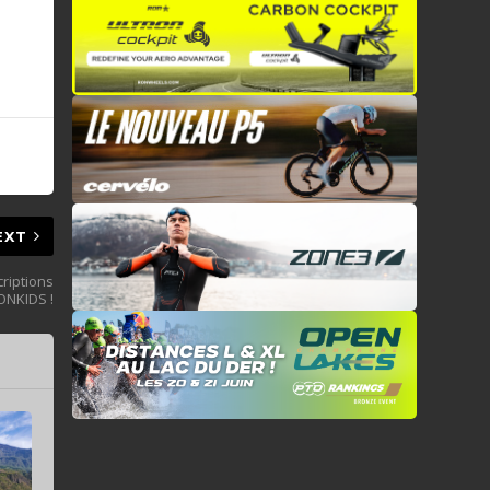
EXT
criptions
RONKIDS !