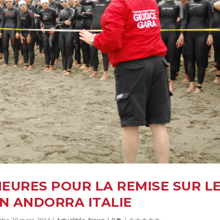
EURES POUR LA REMISE SUR L
N ANDORRA ITALIE
che 30 mars 2014
|
Actualités
,
News
|
0
|