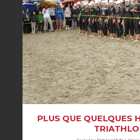
PLUS QUE QUELQUES H
TRIATHLO
Posted by
Trimax Hebdo
|
diman