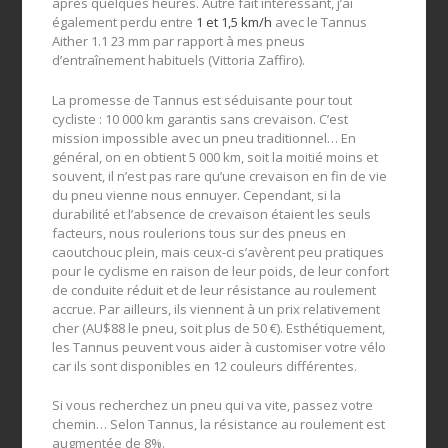
après quelques heures. Autre fait intéressant, j’ai
également perdu entre
1 et 1,5 km/h
avec le Tannus
Aither 1.1 23 mm par rapport à mes pneus
d’entraînement habituels (Vittoria Zaffiro).
La promesse de Tannus est séduisante pour tout
cycliste : 10 000 km garantis sans crevaison. C’est
mission impossible avec un pneu traditionnel… En
général, on en obtient 5 000 km, soit la moitié moins et
souvent, il n’est pas rare qu’une crevaison en fin de vie
du pneu vienne nous ennuyer. Cependant, si la
durabilité et l’absence de crevaison étaient les seuls
facteurs, nous roulerions tous sur des pneus en
caoutchouc plein, mais ceux-ci s’avèrent peu pratiques
pour le cyclisme en raison de leur poids, de leur confort
de conduite réduit et de leur résistance au roulement
accrue. Par ailleurs, ils viennent à un prix relativement
cher (AU$88 le pneu, soit plus de 50 €). Esthétiquement,
les Tannus peuvent vous aider à customiser votre vélo
car ils sont disponibles en 12 couleurs différentes.
Si vous recherchez un pneu qui va vite, passez votre
chemin… Selon Tannus, la résistance au roulement est
augmentée de 8%.