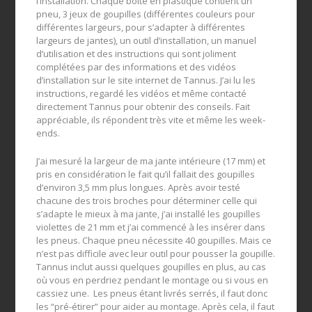
l’installation. Chaque boîte en plastique contient un
pneu, 3 jeux de goupilles (différentes couleurs pour
différentes largeurs, pour s’adapter à différentes
largeurs de jantes), un outil d’installation, un manuel
d’utilisation et des instructions qui sont joliment
complétées par des informations et des vidéos
d’installation sur le site internet de Tannus. J’ai lu les
instructions, regardé les vidéos et même contacté
directement Tannus pour obtenir des conseils. Fait
appréciable, ils répondent très vite et même les week-
ends.
J’ai mesuré la largeur de ma jante intérieure (17 mm) et
pris en considération le fait qu’il fallait des goupilles
d’environ 3,5 mm plus longues. Après avoir testé
chacune des trois broches pour déterminer celle qui
s’adapte le mieux à ma jante, j’ai installé les goupilles
violettes de 21 mm et j’ai commencé à les insérer dans
les pneus. Chaque pneu nécessite 40 goupilles. Mais ce
n’est pas difficile avec leur outil pour pousser la goupille.
Tannus inclut aussi quelques goupilles en plus, au cas
où vous en perdriez pendant le montage ou si vous en
cassiez une. Les pneus étant livrés serrés, il faut donc
les “pré-étirer” pour aider au montage. Après cela, il faut