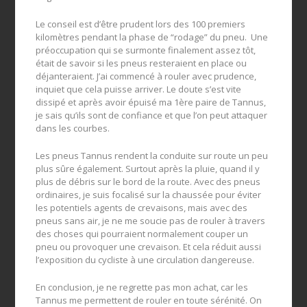
Le conseil est d’être prudent lors des 100 premiers
kilomètres pendant la phase de “rodage” du pneu. Une
préoccupation qui se surmonte finalement assez tôt,
était de savoir si les pneus resteraient en place ou
déjanteraient. J’ai commencé à rouler avec prudence,
inquiet que cela puisse arriver. Le doute s’est vite
dissipé et après avoir épuisé ma 1ère paire de Tannus,
je sais qu’ils sont de confiance et que l’on peut attaquer
dans les courbes.
Les pneus Tannus rendent la conduite sur route un peu
plus sûre également. Surtout après la pluie, quand il y
plus de débris sur le bord de la route. Avec des pneus
ordinaires, je suis focalisé sur la chaussée pour éviter
les potentiels agents de crevaisons, mais avec des
pneus sans air, je ne me soucie pas de rouler à travers
des choses qui pourraient normalement couper un
pneu ou provoquer une crevaison. Et cela réduit aussi
l’exposition du cycliste à une circulation dangereuse.
En conclusion, je ne regrette pas mon achat, car les
Tannus me permettent de rouler en toute sérénité. On