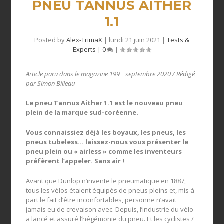
PNEU TANNUS AITHER
1.1
Posted by
Alex-TrimaX
|
lundi 21 juin 2021
|
Tests &
Experts
|
0
|
Article paru dans le magazine 199 _ septembre 2020 / Rédigé
par Simon Billeau
Le pneu Tannus Aither 1.1 est le nouveau pneu
plein de la marque sud-coréenne.
Vous connaissiez déjà les boyaux, les pneus, les
pneus tubeless… laissez-nous vous présenter le
pneu plein ou « airless » comme les inventeurs
préfèrent l’appeler. Sans air !
Avant que Dunlop n’invente le pneumatique en 1887,
tous les vélos étaient équipés de pneus pleins et, mis à
part le fait d’être inconfortables, personne n’avait
jamais eu de crevaison avec. Depuis, l’industrie du vélo
a lancé et assuré l’hégémonie du pneu. Et les cyclistes /