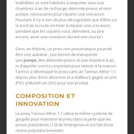
triathlètes se sont habitués à emporter avec eux
chambres à air de rechange, démonte-pneus et mini-
pompe, nécessaires pour réparer une crevaison.
Pourtant, il n’y a rien de plus désagréable que d’être sur
le bord de la route en hiver à réparer une crevaison,
pendant que les copains vous attendent, ou pire
encore, avoir une crevaison durant une course !
Donc, en théorie, un pneu non pneumatique pourrait
être une aubaine : pas besoin de transporter
une
pompe
, des démonte-pneus et une chambre à air,
ni d’appeler son/sa conjoint(e) pour rentrer à la maison.
Tannus a développé le pneu sans air Tannus Aither 1.1
depuis plus d’une décennie et a d’ailleurs gagné un prix
IPSO à Munich en 2012 pour son produit.
COMPOSITION ET
INNOVATION
Le pneu Tannus Aither 1.1 utilise le même système de
goupille pour maintenir le pneu dans la jante que les
pneus précédents (1.0) de l’entreprise et est fait d’une
résine polymère brevetée.