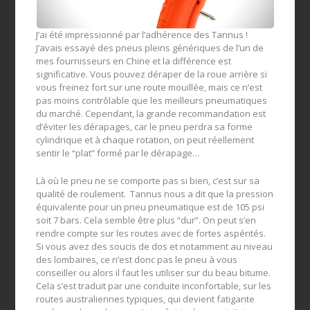
J’ai été impressionné par l’adhérence des Tannus !
J’avais essayé des pneus pleins génériques de l’un de
mes fournisseurs en Chine et la différence est
significative. Vous pouvez déraper de la roue arrière si
vous freinez fort sur une route mouillée, mais ce n’est
pas moins contrôlable que les meilleurs pneumatiques
du marché. Cependant, la grande recommandation est
d’éviter les dérapages, car le pneu perdra sa forme
cylindrique et à chaque rotation, on peut réellement
sentir le “plat” formé par le dérapage…
Là où le pneu ne se comporte pas si bien, c’est sur sa
qualité de roulement. Tannus nous a dit que la pression
équivalente pour un pneu pneumatique est de 105 psi
soit 7 bars. Cela semble être plus “dur”. On peut s’en
rendre compte sur les routes avec de fortes aspérités.
Si vous avez des soucis de dos et notamment au niveau
des lombaires, ce n’est donc pas le pneu à vous
conseiller ou alors il faut les utiliser sur du beau bitume.
Cela s’est traduit par une conduite inconfortable, sur les
routes australiennes typiques, qui devient fatigante