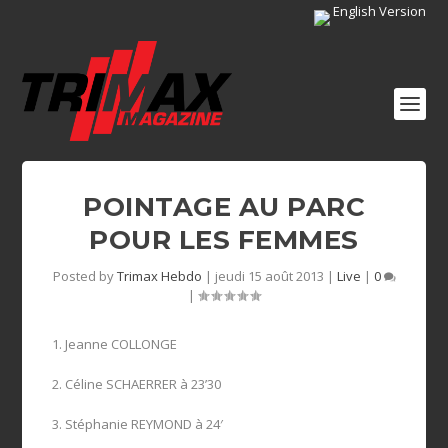
English Version
POINTAGE AU PARC
POUR LES FEMMES
Posted by
Trimax Hebdo
|
jeudi 15 août 2013
|
Live
|
0
|
1. Jeanne COLLONGE
2. Céline SCHAERRER à 23’30
3. Stéphanie REYMOND à 24′