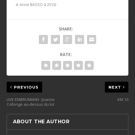
4. Anne BASSO à 25’20
SHARE:
RATE:
PREVIOUS
NEXT
LIVE EMBRUNMAN : Jeanne
KM 10
Collonge au-dessus du lot
ABOUT THE AUTHOR