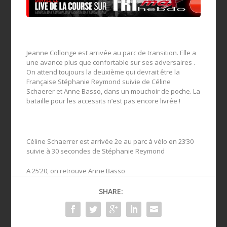
Jeanne Collonge est arrivée au parc de transition. Elle a
une avance plus que confortable sur ses adversaires .
On attend toujours la deuxième qui devrait être la
Française Stéphanie Reymond suivie de Céline
Schaerer et Anne Basso, dans un mouchoir de poche. La
bataille pour les accessits n’est pas encore livrée !
Céline Schaerrer est arrivée 2e au parc à vélo en 23’30
suivie à 30 secondes de Stéphanie Reymond
A 25’20, on retrouve Anne Basso
SHARE: