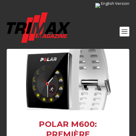
English Version
POLAR M600:
PREMIÈRE