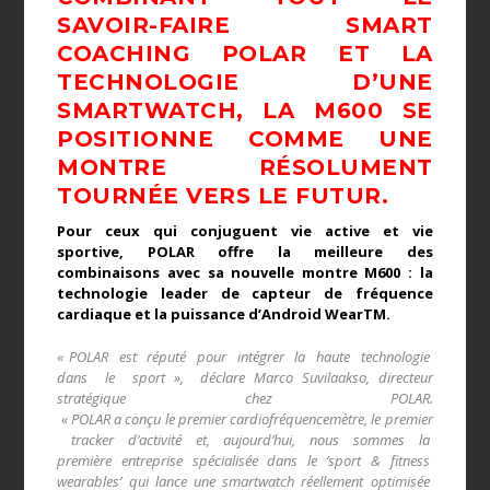
SAVOIR-FAIRE SMART
COACHING POLAR ET LA
TECHNOLOGIE D’UNE
SMARTWATCH, LA M600 SE
POSITIONNE COMME UNE
MONTRE RÉSOLUMENT
TOURNÉE VERS LE FUTUR.
Pour ceux qui conjuguent vie active et vie
sportive, POLAR offre la meilleure des
combinaisons avec sa nouvelle montre M600 : la
technologie leader de capteur de fréquence
cardiaque et la puissance d’Android WearTM.
« POLAR est réputé pour intégrer la haute technologie
dans le sport », déclare Marco Suvilaakso, directeur
stratégique chez POLAR.
« POLAR a conçu le premier cardiofréquencemètre, le premier
tracker d’activité et, aujourd’hui, nous sommes la
première entreprise spécialisée dans le ‘sport & fitness
wearables’ qui lance une smartwatch réellement optimisée