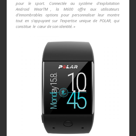
pour le sport. Connectée au système d’exploitation
Android WearTM , la M600 offre aux utilisateurs
d’innombrables options pour personnaliser leur montre
tout en s’appuyant sur l’expertise unique de POLAR, qui
constitue le cœur de son identité. »