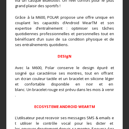
via un casque Bluetooth. Un réel confort pour le plus
grand plaisir des sportifs !
Grâce à la M600, POLAR propose une offre unique en
couplant les capacités d’Android WearTM et son
expertise d’entraînement : optimiser ses tâches
quotidiennes professionnelles et personnelles tout en
bénéficiant d’un suivi de sa condition physique et de
ses entraînements quotidiens.
DESIgN
Avec la M600, Polar conserve le design épuré et
soigné qui caractérise ses montres, tout en offrant
un écran couleur tactile et un bracelet en silicone léger
et confortable disponible en noir et en
blanc. Un bracelet rouge est prévu dans les mois à venir
.
ECOSYSTEME ANDROID WEARTM
L’utilisateur peut recevoir ses messages SMS & emails e
t utiliser le contrôle vocal pour les dicter et
les envoyer directement depuis sa montre. Il pourra éga