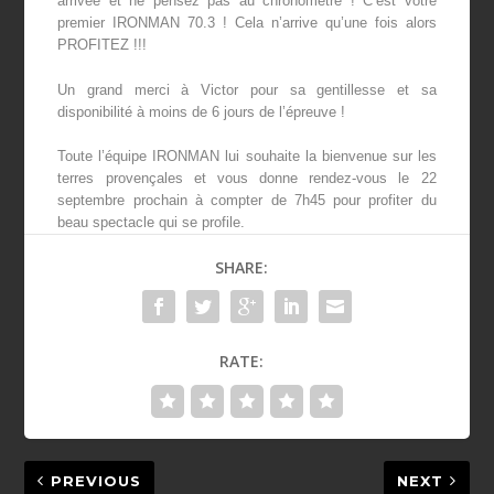
arrivée et ne pensez pas au chronomètre ! C’est votre
premier IRONMAN 70.3 ! Cela n’arrive qu’une fois alors
PROFITEZ !!!
Un grand merci à Victor pour sa gentillesse et sa
disponibilité à moins de 6 jours de l’épreuve !
Toute l’équipe IRONMAN lui souhaite la bienvenue sur les
terres provençales et vous donne rendez-vous le 22
septembre prochain à compter de 7h45 pour profiter du
beau spectacle qui se profile.
SHARE:
RATE:
PREVIOUS
NEXT