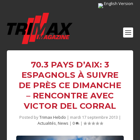
English Version
70.3 PAYS D’AIX: 3
ESPAGNOLS À SUIVRE
DE PRÈS CE DIMANCHE
– RENCONTRE AVEC
VICTOR DEL CORRAL
Posted by
Trimax Hebdo
|
mardi 17 septembre 2013
|
Actualités
,
News
|
0
|