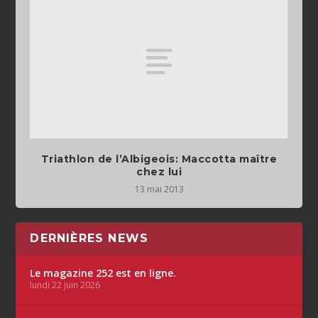
Triathlon de l’Albigeois: Maccotta maître
chez lui
13 mai 2013
DERNIÈRES NEWS
Le magazine 252 est en ligne.
lundi 22 juin 2026