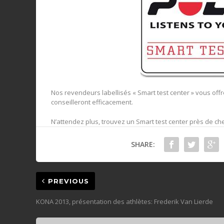
Nos revendeurs labellisés « Smart test center » vous offre
conseilleront efficacement.
N’attendez plus, trouvez un Smart test center près de ch
SHARE:
PREVIOUS
KONA 2013, présentation des athlètes: Frederik Van Lierde