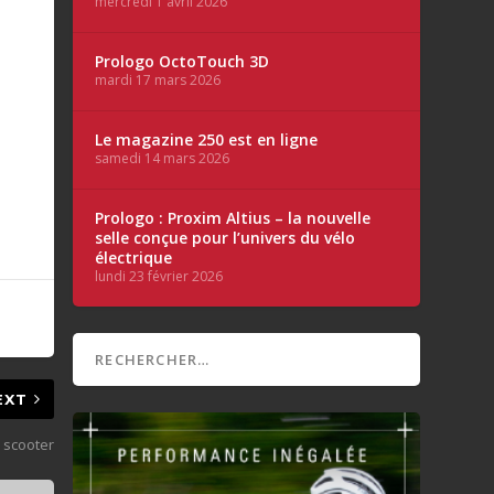
mercredi 1 avril 2026
Prologo OctoTouch 3D
mardi 17 mars 2026
Le magazine 250 est en ligne
samedi 14 mars 2026
s
Prologo : Proxim Altius – la nouvelle
selle conçue pour l’univers du vélo
électrique
lundi 23 février 2026
EXT
 scooter