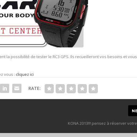
nt la possibilité de tester le RC3 GPS. Ils recueilleront vos besoins et vou
ez vous :
cliquez ici
RATE:
N
KONA 2013!!! pensez à réserver votre