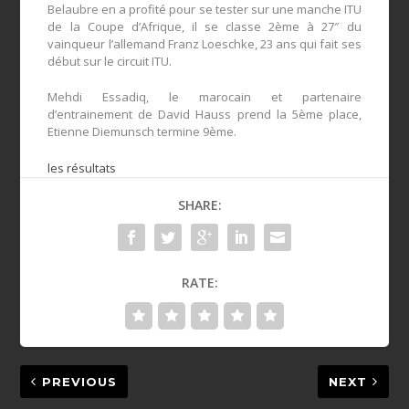
Belaubre en a profité pour se tester sur une manche ITU
de la Coupe d’Afrique, il se classe 2ème à 27″ du
vainqueur l’allemand Franz Loeschke, 23 ans qui fait ses
début sur le circuit ITU.
Mehdi Essadiq, le marocain et partenaire
d’entrainement de David Hauss prend la 5ème place,
Etienne Diemunsch termine 9ème.
les résultats
SHARE:
RATE:
PREVIOUS
NEXT