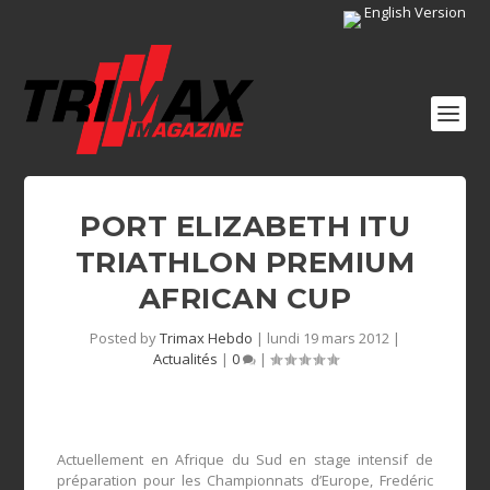
English Version
PORT ELIZABETH ITU
TRIATHLON PREMIUM
AFRICAN CUP
Posted by
Trimax Hebdo
|
lundi 19 mars 2012
|
Actualités
|
0
|
Actuellement en Afrique du Sud en stage intensif de
préparation pour les Championnats d’Europe, Fredéric