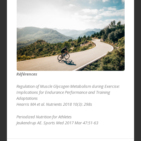
Références
Regulation of Muscle Glycogen Metabolism during Exercise:
Implications for Endurance Performance and Training
Adaptations
Hearris MA et al. Nutrients 2018 10(3): 298s
Periodized Nutrition for Athletes
Jeukendrup AE. Sports Med 2017 Mar 47:51-63