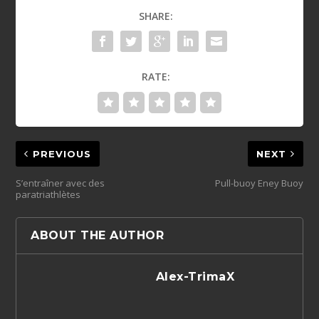
SHARE:
RATE:
PREVIOUS
NEXT
S’entraîner avec des
Pull-buoy Eney Buoy
paratriathlètes
ABOUT THE AUTHOR
Alex-TrimaX