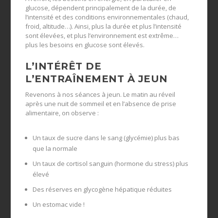
glucose, dépendent principalement de la durée, de
l’intensité et des conditions environnementales (chaud,
froid, altitude…). Ainsi, plus la durée et plus l’intensité
sont élevées, et plus l’environnement est extrême…
plus les besoins en glucose sont élevés.
L’INTÉRÊT DE
L’ENTRAÎNEMENT À JEUN
Revenons à nos séances à jeun. Le matin au réveil
après une nuit de sommeil et en l’absence de prise
alimentaire, on observe :
Un taux de sucre dans le sang (glycémie) plus bas
que la normale
Un taux de cortisol sanguin (hormone du stress) plus
élevé
Des réserves en glycogène hépatique réduites
Un estomac vide !