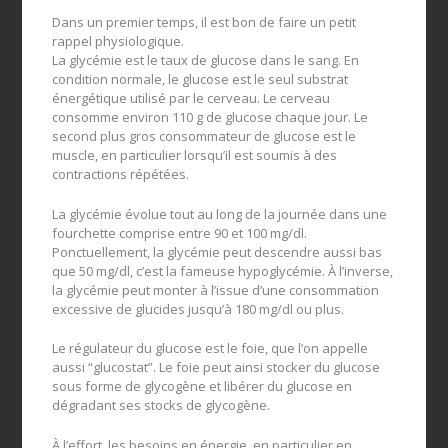
Dans un premier temps, il est bon de faire un petit
rappel physiologique.
La glycémie est le taux de glucose dans le sang. En
condition normale, le glucose est le seul substrat
énergétique utilisé par le cerveau. Le cerveau
consomme environ 110 g de glucose chaque jour. Le
second plus gros consommateur de glucose est le
muscle, en particulier lorsqu’il est soumis à des
contractions répétées.
La glycémie évolue tout au long de la journée dans une
fourchette comprise entre 90 et 100 mg/dl.
Ponctuellement, la glycémie peut descendre aussi bas
que 50 mg/dl, c’est la fameuse hypoglycémie. À l’inverse,
la glycémie peut monter à l’issue d’une consommation
excessive de glucides jusqu’à 180 mg/dl ou plus.
Le régulateur du glucose est le foie, que l’on appelle
aussi “glucostat”. Le foie peut ainsi stocker du glucose
sous forme de glycogène et libérer du glucose en
dégradant ses stocks de glycogène.
À l’effort, les besoins en énergie, en particulier en