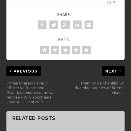
2017.
SHARE:
RATE:
PREVIOUS
NEXT
Emmie Charayron veut
Triathlon de Chantilly: Un
effacer sa frustration,
duathlon pour les déficients
Gwladys Lemoussu fait sa
visuels
rentrée – WTS Yokohama
(Japon) – 13 mai 2017
RELATED POSTS