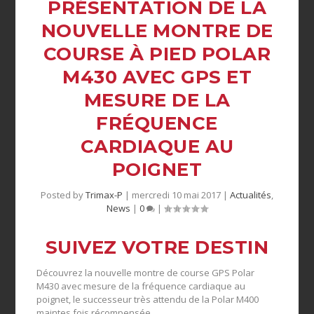
PRÉSENTATION DE LA
NOUVELLE MONTRE DE
COURSE À PIED POLAR
M430 AVEC GPS ET
MESURE DE LA
FRÉQUENCE
CARDIAQUE AU
POIGNET
Posted by
Trimax-P
|
mercredi 10 mai 2017
|
Actualités
,
News
|
0
|
SUIVEZ VOTRE DESTIN
Découvrez la nouvelle montre de course GPS Polar
M430 avec mesure de la fréquence cardiaque au
poignet, le successeur très attendu de la Polar M400
maintes fois récompensée.