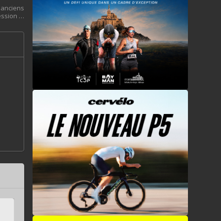
 anciens
ssion …