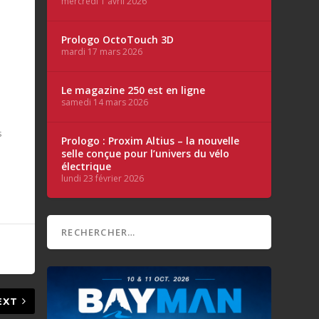
mercredi 1 avril 2026
Prologo OctoTouch 3D
mardi 17 mars 2026
Le magazine 250 est en ligne
samedi 14 mars 2026
s
Prologo : Proxim Altius – la nouvelle
selle conçue pour l’univers du vélo
électrique
lundi 23 février 2026
EXT