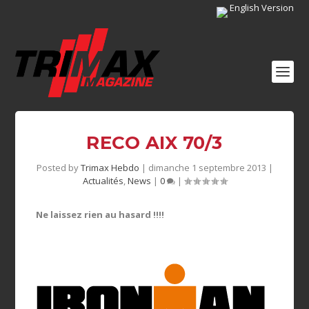
English Version
RECO AIX 70/3
Posted by
Trimax Hebdo
|
dimanche 1 septembre 2013
|
Actualités
,
News
|
0
|
Ne laissez rien au hasard !!!!