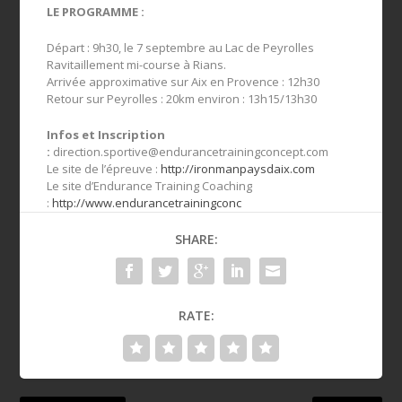
LE PROGRAMME :
Départ : 9h30, le 7 septembre au Lac de Peyrolles
Ravitaillement mi-course à Rians.
Arrivée approximative sur Aix en Provence : 12h30
Retour sur Peyrolles : 20km environ : 13h15/13h30
Infos et Inscription
:
direction.sportive@endurancetrainingconcept.com
Le site de l’épreuve :
http://ironmanpaysdaix.com
Le site d’Endurance Training Coaching
:
http://www.endurancetrainingconc
SHARE:
RATE: