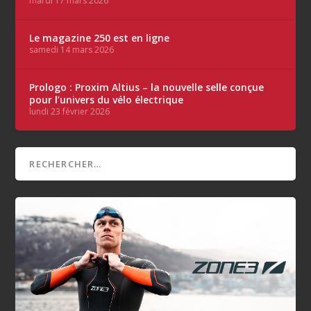
mardi 17 mars 2026
Le magazine 250 est en ligne
samedi 14 mars 2026
Prologo : Proxim Altius – la nouvelle selle conçue
pour l’univers du vélo électrique
lundi 23 février 2026