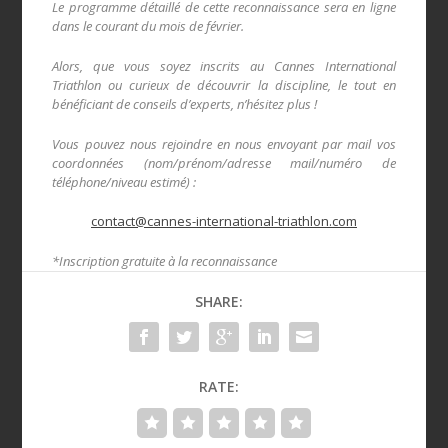
Le programme détaillé de cette reconnaissance sera en ligne
dans le courant du mois de février.
Alors, que vous soyez inscrits au Cannes International
Triathlon ou curieux de découvrir la discipline, le tout en
bénéficiant de conseils d’experts, n’hésitez plus !
Vous pouvez nous rejoindre en nous envoyant par mail vos
coordonnées (nom/prénom/adresse mail/numéro de
téléphone/niveau estimé) :
contact@cannes-international-triathlon.com
*Inscription gratuite à la reconnaissance
SHARE:
RATE: