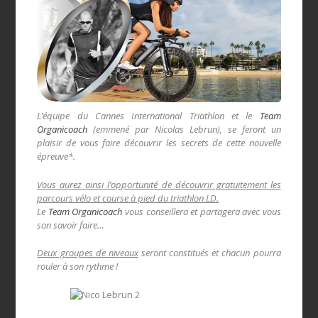
L’équipe du Cannes International Triathlon et le
Team
Organicoach
(emmené par Nicolas Lebrun), se feront un
plaisir de vous faire découvrir les secrets de cette nouvelle
épreuve*.
Vous aurez ainsi l’opportunité de découvrir gratuitement les
parcours vélo et course à pied du triathlon LD.
Le
Team Organicoach
vous conseillera et partagera avec vous
son savoir faire…
Deux groupes de niveaux
seront constitués et chacun pourra
rouler à son rythme !