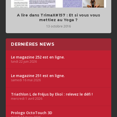
A lire dans TrimaX#157 : Et si vous vous
mettiez au Yoga ?
13 octobre 2016
DERNIÈRES NEWS
Le magazine 252 est en ligne.
lundi 22 juin 2026
Le magazine 251 est en ligne.
samedi 16 mai 2026
Triathlon L de Fréjus by Ekoï : relevez le défi !
mercredi 1 avril 2026
Prologo OctoTouch 3D