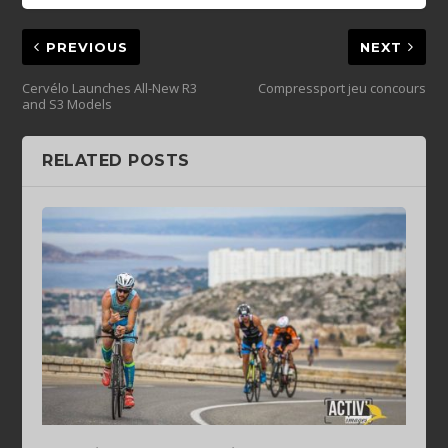
PREVIOUS
NEXT
Cervélo Launches All-New R3
Compressport jeu concours
and S3 Models
RELATED POSTS