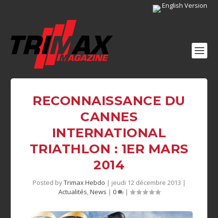
English Version
RECONNAISSANCE DU
CANNES
INTERNATIONAL
TRIATHLON : 1ER MARS
2014
Posted by
Trimax Hebdo
|
jeudi 12 décembre 2013
|
Actualités
,
News
|
0
|