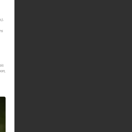
s).
ons
ais
man,
à