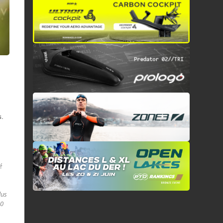
s.
é
lus
10