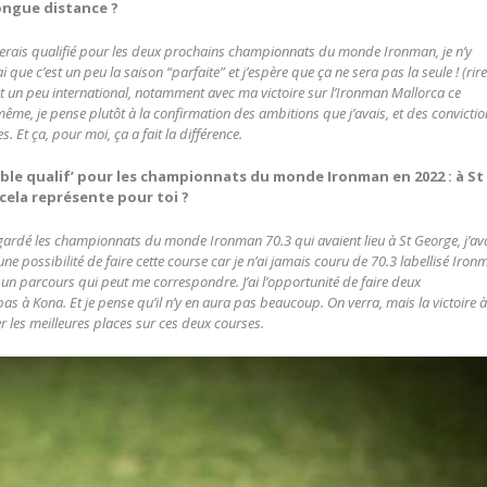
ongue distance ?
je serais qualifié pour les deux prochains championnats du monde Ironman, je n’y
que c’est un peu la saison “parfaite” et j’espère que ça ne sera pas la seule ! (rire
 et un peu international, notamment avec ma victoire sur l’Ironman Mallorca ce
même, je pense plutôt à la confirmation des ambitions que j’avais, et des convicti
 Et ça, pour moi, ça a fait la différence.
uble qualif’ pour les championnats du monde Ironman en 2022 : à St
cela représente pour toi ?
i regardé les championnats du monde Ironman 70.3 qui avaient lieu à St George, j’av
e possibilité de faire cette course car je n’ai jamais couru de 70.3 labellisé Iron
t un parcours qui peut me correspondre. J’ai l’opportunité de faire deux
à Kona. Et je pense qu’il n’y en aura pas beaucoup. On verra, mais la victoire 
r les meilleures places sur ces deux courses.