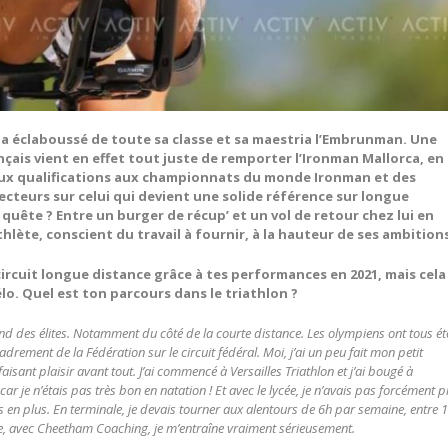
r a éclaboussé de toute sa classe et sa maestria l’Embrunman. Une
nçais vient en effet tout juste de remporter l’Ironman Mallorca, en
ux qualifications aux championnats du monde Ironman et des
ecteurs sur celui qui devient une solide référence sur longue
a quête ? Entre un burger de récup’ et un vol de retour chez lui en
hlète, conscient du travail à fournir, à la hauteur de ses ambition
ircuit longue distance grâce à tes performances en 2021, mais cela
lo. Quel est ton parcours dans le triathlon ?
end des élites. Notamment du côté de la courte distance. Les olympiens ont tous ét
rement de la Fédération sur le circuit fédéral. Moi, j’ai un peu fait mon petit
ant plaisir avant tout. J’ai commencé à Versailles Triathlon et j’ai bougé à
r je n’étais pas très bon en natation ! Et avec le lycée, je n’avais pas forcément p
s en plus. En terminale, je devais tourner aux alentours de 6h par semaine, entre 
ière, avec Cheetham Coaching, je m’entraîne vraiment sérieusement.