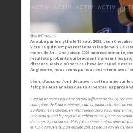
@activ’images
Adoubé par le mythe le 15 août 2021, Léon Chevalie
victoire qui n’est pas restée sans lendemain. Le Fra
moins de 8h… Une saison 2021 impressionnante, de
résultats probants qui braquent à présent les proj
distance. Mais d’où sort ce Chevalier ? Quelle est s
Angleterre, nous avons pu nous entretenir avec l’at
Léon, d’aucuns t’ont découvert cette année sur le c
fait plusieurs années que tu arpentes les parcs à vé
C’est un parcours peut-être un peu différent de celui qu’on att
champions de France minimes, cadets, juniors etc. Avec un encad
bonhomme de chemin, en m’entrainant sans plus, mais en me fais
Palaiseau quand le projet de duathlon est né. Ça me convenait ca
de temps à y consacrer. Mais j’ai continué à
m’entraîner de plu
et 15h à l’université, puis ensuite 20h. Et depuis l’année dern