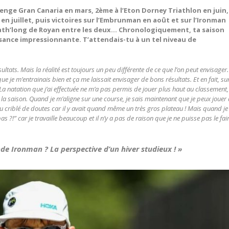
lenge Gran Canaria en mars, 2ème à l’Eton Dorney Triathlon en juin,
en juillet, puis victoires sur l’Embrunman en août et sur l’Ironman
riath’long de Royan entre les deux… Chronologiquement, ta saison
sance impressionnante. T’attendais-tu à un tel niveau de
ésultats. Mais la réalité est toujours un peu différente de ce que l’on peut envisager.
 je m’entrainais bien et ça me laissait envisager de bons résultats. Et en fait, sur
 La natation que j’ai effectuée ne m’a pas permis de jouer plus haut au classement,
 la saison. Quand je m’aligne sur une course, je sais maintenant que je peux jouer 
peu criblé de doutes car il y avait quand même un très gros plateau ! Mais quand je
s ?!” car je travaille beaucoup et il n’y a pas de raison que je ne puisse pas le fai
e Ironman ? La perspective d’un hiver studieux ! »