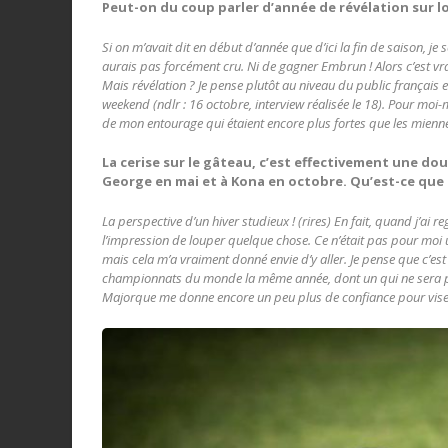
Peut-on du coup parler d’année de révélation sur l
Si on m’avait dit en début d’année que d’ici la fin de saison, 
aurais pas forcément cru. Ni de gagner Embrun ! Alors c’est vrai 
Mais révélation ? Je pense plutôt au niveau du public français
weekend (ndlr : 16 octobre, interview réalisée le 18). Pour moi-
de mon entourage qui étaient encore plus fortes que les miennes.
La cerise sur le gâteau, c’est effectivement une do
George en mai et à Kona en octobre. Qu’est-ce que 
La perspective d’un hiver studieux ! (rires) En fait, quand j’a
l’impression de louper quelque chose. Ce n’était pas pour moi un
mais cela m’a vraiment donné envie d’y aller. Je pense que c’es
championnats du monde la même année, dont un qui ne sera pas 
Majorque me donne encore un peu plus de confiance
pour vise