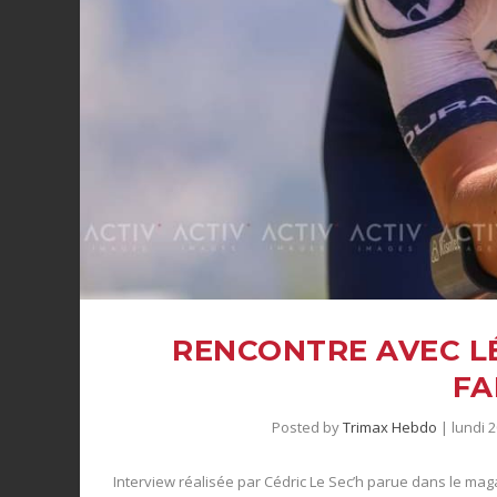
RENCONTRE AVEC L
FA
Posted by
Trimax Hebdo
|
lundi 
Interview réalisée par Cédric Le Sec’h parue dans le ma