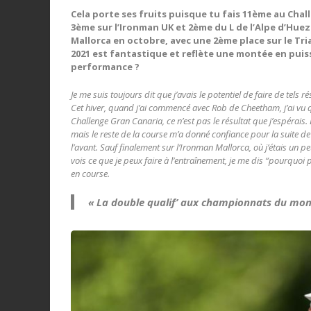
Cela porte ses fruits puisque tu fais 11ème au Chal
3ème sur l’Ironman UK et 2ème du L de l’Alpe d’Huez 
Mallorca en octobre, avec une 2ème place sur le T
2021 est fantastique et reflète une montée en puis
performance ?
Je me suis toujours dit que j’avais le potentiel de faire de tels r
Cet hiver, quand j’ai commencé avec Rob de Cheetham, j’ai vu que
Challenge Gran Canaria, ce n’est pas le résultat que j’espérais.
mais le reste de la course m’a donné confiance pour la suite de
l’avant. Sauf finalement sur l’Ironman Mallorca, où j’étais un 
vois ce que je peux faire à
l’entraînement, je me dis “pourquoi pa
en course.
« La double qualif’ aux championnats du mond