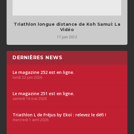
Triathlon longue distance de Koh Samui: La
Vidéo
17 juin 2012
DERNIÈRES NEWS
Le magazine 252 est en ligne.
lundi 22 juin 2026
Le magazine 251 est en ligne.
samedi 16 mai 2026
Triathlon L de Fréjus by Ekoï : relevez le défi !
mercredi 1 avril 2026