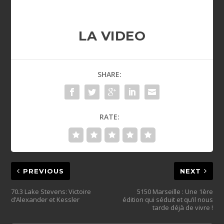
LA VIDEO
SHARE:
RATE:
PREVIOUS
NEXT
70.3 Lake Stevens: Victoire
5150 Marseille : Une 1ère
d’Alexander et Kessler
édition qui séduit et qu’il nous
tarde déjà de vivre !