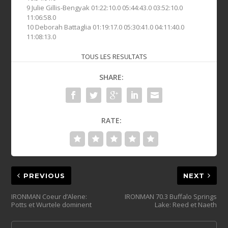
9 Julie Gillis-Bengyak 01:22:10.0 05:44:43.0 03:52:10.0
11:06:58.0
10 Deborah Battaglia 01:19:17.0 05:30:41.0 04:11:40.0
11:08:13.0
TOUS LES RESULTATS
SHARE:
RATE:
PREVIOUS
NEXT
IRONMAN Coeur d’Alene:
IRONMAN 70.3 Buffalo Springs
Potts et Wurtele dominent
Lake: Reed et Naeth