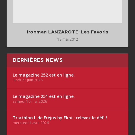
Ironman LANZAROTE: Les Favoris
18 mai 2012
DERNIÈRES NEWS
Le magazine 252 est en ligne.
lundi 22 juin 2026
Le magazine 251 est en ligne.
samedi 16 mai 2026
Triathlon L de Fréjus by Ekoï : relevez le défi !
mercredi 1 avril 2026