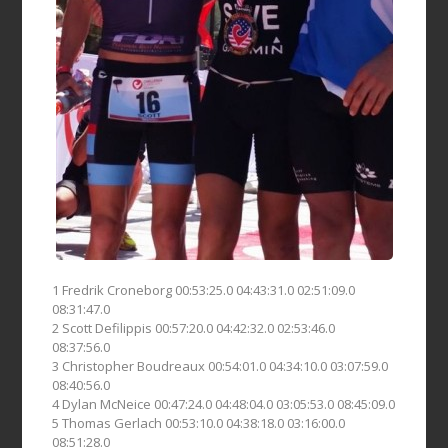
1 Fredrik Croneborg 00:53:25.0 04:43:31.0 02:51:09.0
08:31:47.0
2 Scott Defilippis 00:57:20.0 04:42:32.0 02:53:46.0
08:37:56.0
3 Christopher Boudreaux 00:54:01.0 04:34:10.0 03:07:59.0
08:40:56.0
4 Dylan McNeice 00:47:24.0 04:48:04.0 03:05:53.0 08:45:09.0
5 Thomas Gerlach 00:53:10.0 04:38:18.0 03:16:00.0
08:51:28.0