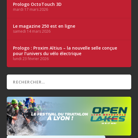
Prologo OctoTouch 3D
mardi 17 mars 2026
Le magazine 250 est en ligne
samedi 14 mars 2026
Prologo : Proxim Altius – la nouvelle selle conçue
pour l’univers du vélo électrique
lundi 23 février 2026