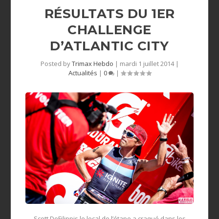
RÉSULTATS DU 1ER
CHALLENGE
D’ATLANTIC CITY
Posted by
Trimax Hebdo
|
mardi 1 juillet 2014
|
Actualités
|
0
|
Scott DeFilippis le local de l’étape a craqué dans les