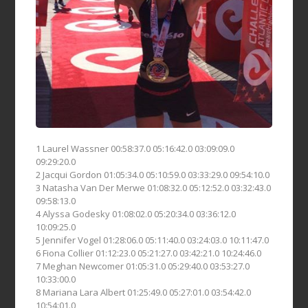
1 Laurel Wassner 00:58:37.0 05:16:42.0 03:09:09.0
09:29:20.0
2 Jacqui Gordon 01:05:34.0 05:10:59.0 03:33:29.0 09:54:10.0
3 Natasha Van Der Merwe 01:08:32.0 05:12:52.0 03:32:43.0
09:58:13.0
4 Alyssa Godesky 01:08:02.0 05:20:34.0 03:36:12.0
10:09:25.0
5 Jennifer Vogel 01:28:06.0 05:11:40.0 03:24:03.0 10:11:47.0
6 Fiona Collier 01:12:23.0 05:21:27.0 03:42:21.0 10:24:46.0
7 Meghan Newcomer 01:05:31.0 05:29:40.0 03:53:27.0
10:33:00.0
8 Mariana Lara Albert 01:25:49.0 05:27:01.0 03:54:42.0
10:54:01.0