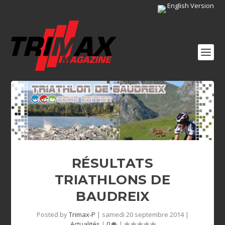
English Version
RÉSULTATS
TRIATHLONS DE
BAUDREIX
Posted by
Trimax-P
|
samedi 20 septembre 2014
|
Actualités
|
0
|