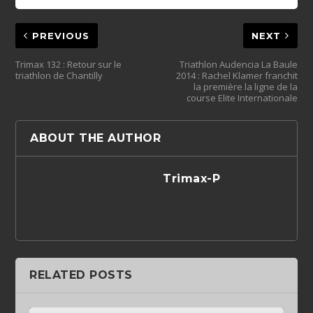
PREVIOUS
NEXT
Trimax 132 : Retour sur le
Triathlon Audencia La Baule
triathlon de Chantilly
2014 : Rachel Klamer franchit
la première la ligne de la
course Elite Internationale
ABOUT THE AUTHOR
Trimax-P
RELATED POSTS