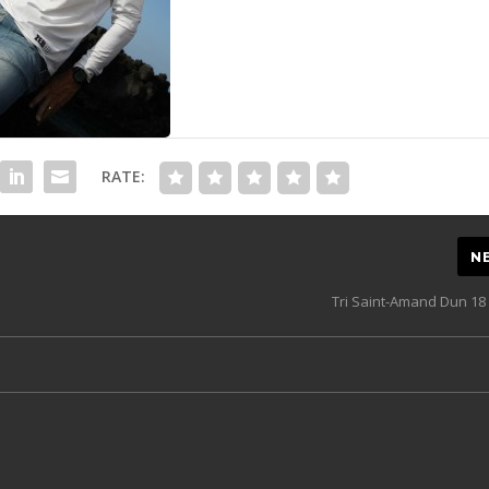
RATE:
N
Tri Saint-Amand Dun 18 