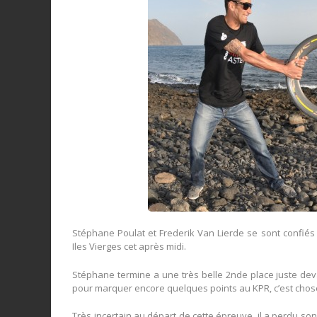
Stéphane Poulat et Frederik Van Lierde se sont confiés
Iles Vierges cet après midi.
Stéphane termine a une très belle 2nde place juste deva
pour marquer encore quelques points au KPR, c’est chose
Très incertain au départ de cette épreuve, il a perdu son p