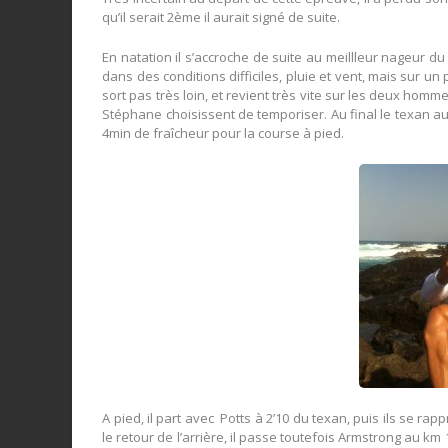
qu’il serait 2ème il aurait signé de suite.
En natation il s’accroche de suite au meillleur nageur du 
dans des conditions difficiles, pluie et vent, mais sur u
sort pas très loin, et revient très vite sur les deux homme
Stéphane choisissent de temporiser. Au final le texan au
4min de fraîcheur pour la course à pied.
A pied, il part avec Potts à 2’10 du texan, puis ils se r
le retour de l’arrière, il passe toutefois Armstrong au k