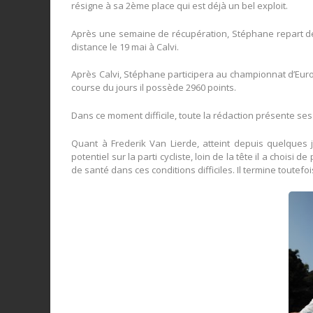
résigne à sa 2ème place qui est déjà un bel exploit.
Après une semaine de récupération, Stéphane repart de
distance le 19 mai à Calvi.
Après Calvi, Stéphane participera au championnat d’Europ
course du jours il possède 2960 points.
Dans ce moment difficile, toute la rédaction présente se
Quant à Frederik Van Lierde, atteint depuis quelques j
potentiel sur la parti cycliste, loin de la tête il a cho
de santé dans ces conditions difficiles. Il termine toutef