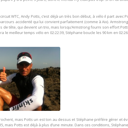
circuit WTC, Andy Potts, c’est déjà un très bon début, à vélo il part avec P
n parcours accidenté qui lui convient parfaitement (comme à Aix). Armstron
s de tête, qui devient un trio, mais lorsqu’Armstrong fourni son effort Pott
ra le meilleur temps vélo en 02:22:39, Stéphane boucle les 90 km en 02:26
approchent, mais Potts un est ton au dessus et Stéphane préfére gérer et év
m 15, mais Potts est déjà à plus d’une minute. Dans ces conditions, Stéphan