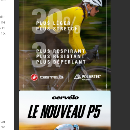
otts
g ne
s et
:16,
iter
e se