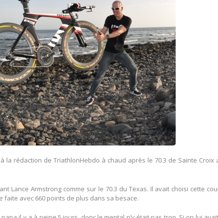
 à la rédaction de TriathlonHebdo à chaud après le 70.3 de Sainte Croix
nt Lance Armstrong comme sur le 70.3 du Texas. Il avait choisi cette co
 faite avec 660 points de plus dans sa besace.
apa il y a à peine 5 jours, donc le mental n’y était pas trop. Si on lui avait