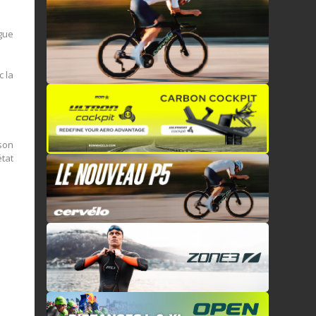
gue
c la
son
état