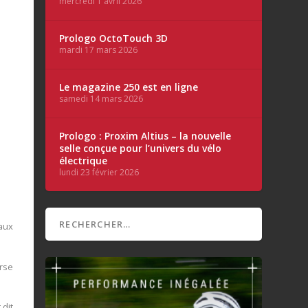
mercredi 1 avril 2026
Prologo OctoTouch 3D
mardi 17 mars 2026
Le magazine 250 est en ligne
samedi 14 mars 2026
Prologo : Proxim Altius – la nouvelle
selle conçue pour l’univers du vélo
électrique
lundi 23 février 2026
 aux
urse
 dit