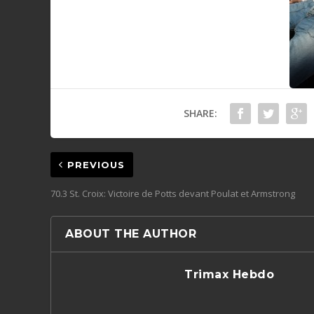
SHARE:
PREVIOUS
70.3 St. Croix: Victoire de Potts devant Poulat et Armstrong
ABOUT THE AUTHOR
Trimax Hebdo