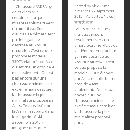
Posted by
Alex-TrimaX
|
Chaussure 33DFA by
dimanche 27 septembre
Asics Alors que
2015
|
Actualités
,
News
|
certaines marques
misent résolument vers
un amorti extrême,
Alors que certaines
d’autres se démarquent
marques misent
par leur gamme
résolument vers un
destinée au «courir
amorti extrême, d’autres
naturel»… C’est ce que
se démarquent par leur
propose le modèle
gamme destinée au
33DFA élaboré par Asics
«courir naturel»… C’est
qui affiche un drop de 4
ce que propose le
mm seulement…On est
modèle 33DFA élaboré
pas encore sur une
par Asics qui affiche un
chaussure minimaliste
drop de 4 mm
extrême mais c’est bien
seulement…On est pas
la chaussure la plus
encore sur une
minimaliste proposé par
chaussure minimaliste
Asics. Test réalisé par
extrême mais c’est bien
JacVan / Test paru dans
la chaussure la plus
le magazine#144 –
minimaliste proposé
septembre 2015 «
par...
Imaginez une toute