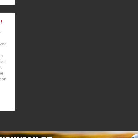
!
s
,
avec
km
. Il
r.
ée
tion.