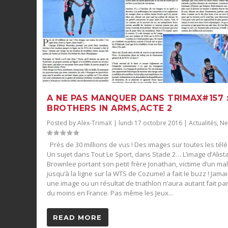
A NE PAS MANQUER DANS TRIMAX#157 
BROTHERS IN ARMS,ACTE 2
Posted by
Alex-TrimaX
|
lundi 17 octobre 2016
|
Actualités
,
Ne
Près de 30 millions de vus ! Des images sur toutes les télé
Un sujet dans Tout Le Sport, dans Stade 2… L’image d’Alista
Brownlee portant son petit frère Jonathan, victime d’un ma
jusqu’à la ligne sur la WTS de Cozumel a fait le buzz ! Jama
une image ou un résultat de triathlon n’aura autant fait par
du moins en France. Pas même les Jeux...
READ MORE