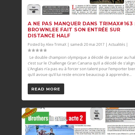
A NE PAS MANQUER DANS TRIMAX#163 
BROWNLEE FAIT SON ENTRÉE SUR
DISTANCE HALF
Posted by
Alex-TrimaX
|
samedi 20 mai 2017
|
Actualités
|
Le double champion olympique a décidé de passer au hal
c’est sur le Challenge Gran Canaria qu’il a décidé de s’align
L’Anglais n’a pas eu à forcer son talent pour l’emporter bie
qu’il avoue qu’il lui reste encore beaucoup à apprendre...
READ MORE