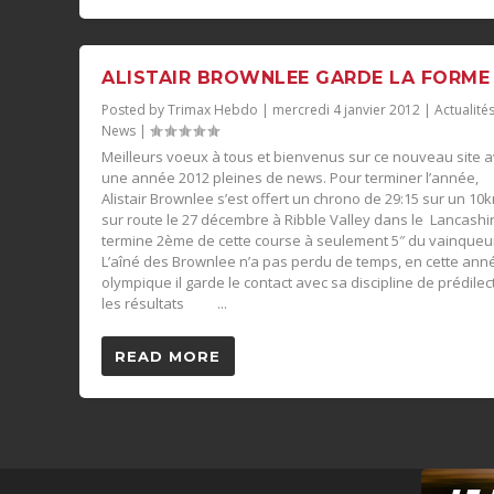
ALISTAIR BROWNLEE GARDE LA FORME 
Posted by
Trimax Hebdo
|
mercredi 4 janvier 2012
|
Actualité
News
|
Meilleurs voeux à tous et bienvenus sur ce nouveau site 
une année 2012 pleines de news. Pour terminer l’année,
Alistair Brownlee s’est offert un chrono de 29:15 sur un 10
sur route le 27 décembre à Ribble Valley dans le Lancashire
termine 2ème de cette course à seulement 5″ du vainqueu
L’aîné des Brownlee n’a pas perdu de temps, en cette ann
olympique il garde le contact avec sa discipline de prédilec
les résultats ...
READ MORE