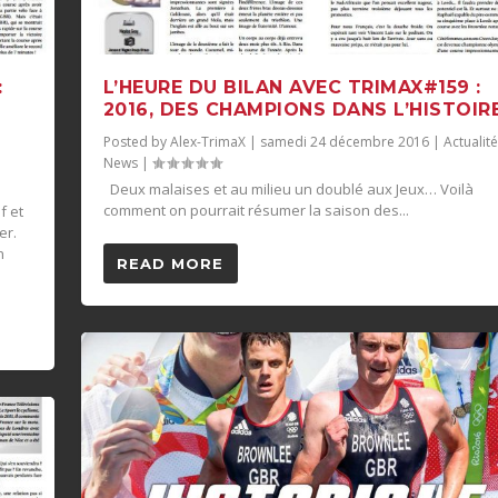
:
L’HEURE DU BILAN AVEC TRIMAX#159 :
2016, DES CHAMPIONS DANS L’HISTOIR
Posted by
Alex-TrimaX
|
samedi 24 décembre 2016
|
Actualit
News
|
Deux malaises et au milieu un doublé aux Jeux… Voilà
comment on pourrait résumer la saison des...
f et
er.
n
READ MORE