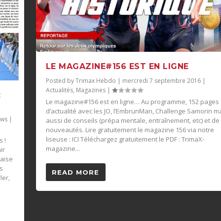
LE MAGAZINE#156 EST EN LIGNE
Posted by
Trimax Hebdo
|
mercredi 7 septembre 2016
|
Actualités
,
Magazines
|
:
Le magazine#156 est en ligne… Au programme, 152 pages
d’actualité avec les JO, l’EmbrunMan, Challenge Samorin m
ws
|
aussi de conseils (prépa mentale, entraînement, etc) et de
nouveautés. Lire gratuitement le magazine 156 via notre
liseuse : ICI Téléchargez gratuitement le PDF : TrimaX-
s !
magazine...
ir
laise
is
READ MORE
ler,