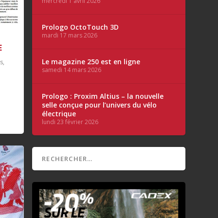
mercredi 1 avril 2026
Prologo OctoTouch 3D
mardi 17 mars 2026
E
Le magazine 250 est en ligne
és
,
samedi 14 mars 2026
Prologo : Proxim Altius – la nouvelle
selle conçue pour l’univers du vélo
électrique
lundi 23 février 2026