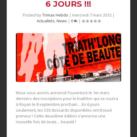
6 JOURS !!!
Posted by
Trimax Hebdo
|
mercredi 7 mars 2012
|
Actualités
,
News
|
0
|
Nous vous avions annoncé l’ouverture le 1er mars
derniers des inscriptions pour le triathlon qui se courra
à Royan le 8 septembre prochain… En 6 jours
seulement, les 530 dossards disponibles ont trouvé
preneur ! Cette deuxième édition s’annonce une
nouvelle fois de toute… beauté !