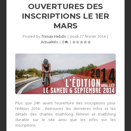
OUVERTURES DES
INSCRIPTIONS LE 1ER
MARS
Posted by
Trimax Hebdo
|
jeudi 27 février 2014
|
Actualités
|
0
|
Plus que 24h avant l’ouverture des inscriptions pour
l’édition 2014… Retrouvez les dernières infos et les
détails des chartes triath’long féminin et triath’long
durable sur le site ainsi que les infos sur les
inscriptions.