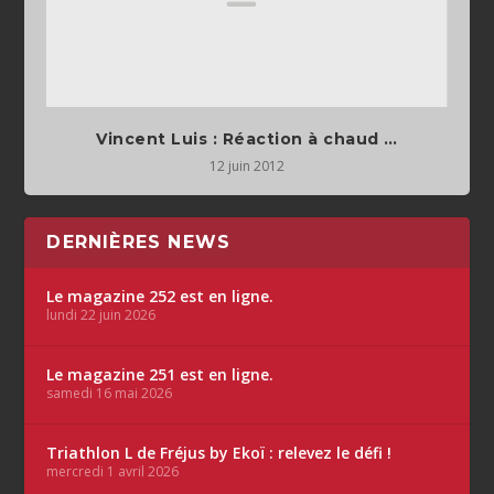
Vincent Luis : Réaction à chaud …
12 juin 2012
DERNIÈRES NEWS
Le magazine 252 est en ligne.
lundi 22 juin 2026
Le magazine 251 est en ligne.
samedi 16 mai 2026
Triathlon L de Fréjus by Ekoï : relevez le défi !
mercredi 1 avril 2026