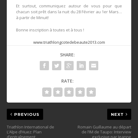
Et surtout, communiquez autour de vous pour que
chacun soit prêt dans la nuit du 28 Février au 1er Mars…
à partir de Minuit!
Bonne inscription à toutes et à tous !
www.triathlongcotedebeaute2013.com
SHARE:
RATE:
PREVIOUS
NEXT
Triathlon International de
Romain Guillaume au départ
L’Alpe d’Huez: Plan
de l’IM de Taupo: Interview
d’entraînement
exclusive par Jeanne