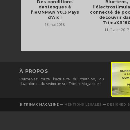
Des conditions
Bluetens,
dantesques à
l’électrostimul
l’IRONMAN 70.3 Pays
connecté de poc
d’Aix !
découvrir da
TrimaX#16
13 mai 2018
11 février 2017
À PROPOS
Retrouvez toute l'actualité du triathlon, du
duathlon et du swimrun sur Trimax Magazine !
© TRIMAX MAGAZINE —
MENTIONS LÉGALES
—
DESIGNED B