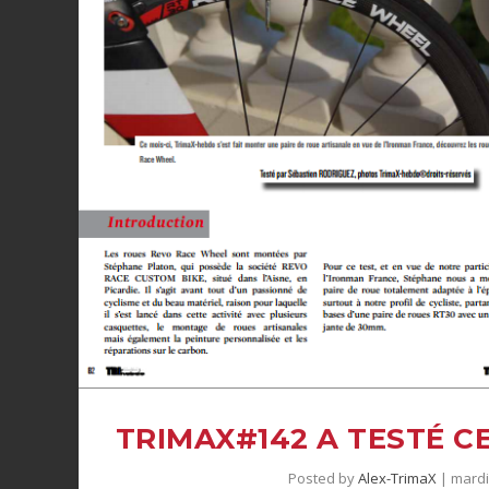
TRIMAX#142 A TESTÉ C
Posted by
Alex-TrimaX
|
mardi 