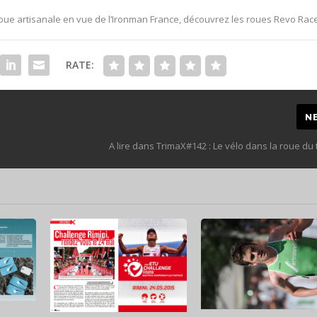
 roue artisanale en vue de l’Ironman France, découvrez les roues Revo Rac
RATE:
N
A lire dans TrimaX#142 : Le vélo dans la roue du 