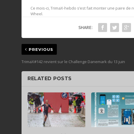
Ce mois-ci, TrimaX-hebdo s’est fait monter une paire de
Wheel.
SHARE:
PREVIOUS
TrimaX#142 revient sur le Challenge Danemark du 13 juin
RELATED POSTS