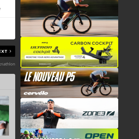
e
EXT
triathlon