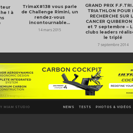
GRAND PRIX F.F.TRI
TrimaX#138 vous parle
ateur
TRIATHLON POUR 
de Challenge Rimini, un
he ! à
RECHERCHE SUR 
rendez-vous
ns
CANCER QUIBERON 
incontournable…
0
et 7 septembre – 
14 mars 2015
clubs leaders réali
le triplé
7 septembre 2014
NEWS
TESTS
PHOTOS & VIDÉOS
Y MIAM STUDIO