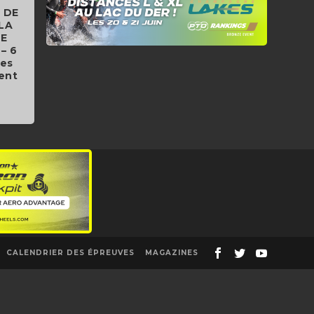
. DE
LA
LE
– 6
Les
sent
CALENDRIER DES ÉPREUVES
MAGAZINES