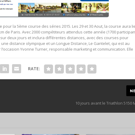
ce pour la 5ème course des séries 2015. Les 29 et 30 Aout, la course aura li
60 km de Paris. Avec 2000 compétiteurs attendus cette année (1700 participa
 sur deux jours et inclura différentes distances, avec des courses pour
, une distance olympique et un Longue Distance, Le Gantelet, qui est au
l’occasion Yvonne Turner, responsable marketing et communication. Elle
RATE:
N
10 jours avant le Triathlon 5150 