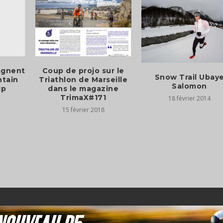
agnent
Coup de projo sur le
Snow Trail Ubay
tain
Triathlon de Marseille
Salomon
ip
dans le magazine
TrimaX#171
18 février 2014
15 février 2018