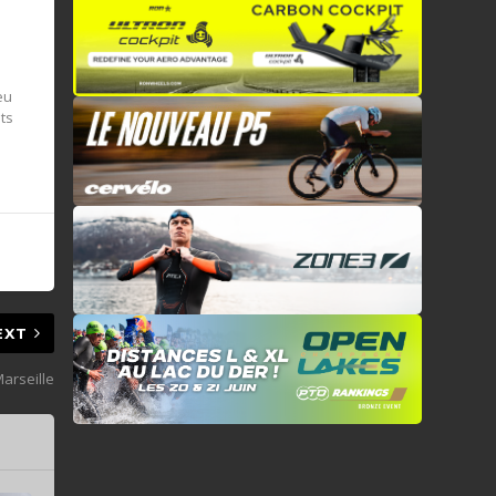
eu
nts
EXT
Marseille