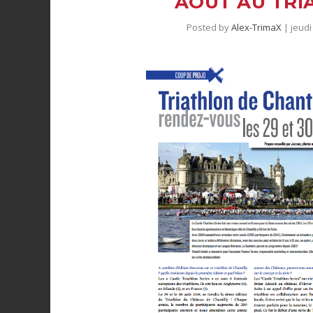
AOÛT AU TRI
Posted by
Alex-TrimaX
|
jeudi 