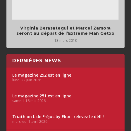
Virginia Berasategui et Marcel Zamora
seront au départ de l’Extreme Man Getxo
13 mars 2013
DERNIÈRES NEWS
Le magazine 252 est en ligne.
lundi 22 juin 2026
Le magazine 251 est en ligne.
samedi 16 mai 2026
Triathlon L de Fréjus by Ekoï : relevez le défi !
mercredi 1 avril 2026