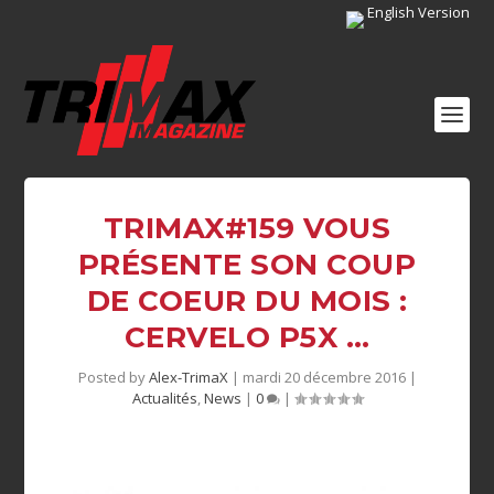
English Version
TRIMAX#159 VOUS
PRÉSENTE SON COUP
DE COEUR DU MOIS :
CERVELO P5X …
Posted by
Alex-TrimaX
|
mardi 20 décembre 2016
|
Actualités
,
News
|
0
|