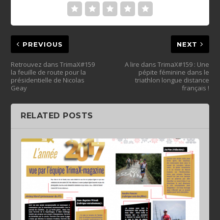
PREVIOUS
NEXT
Retrouvez dans TrimaX#159
A lire dans TrimaX#159 : Une
la feuille de route pour la
pépite féminine dans le
présidentielle de Nicolas
triathlon longue distance
Geay
français !
RELATED POSTS