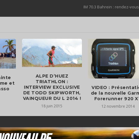
IM 70.3 Bahrein : rendez-vou
ALPE D’HUEZ
ainte
TRIATHLON :
ème et
INTERVIEW EXCLUSIVE
VIDEO : Présentat
asso
DE TODD SKIPWORTH,
de la nouvelle Gar
VAINQUEUR DU L 2014 !
Forerunner 920 
18 juin 2015
12 novembre 2014