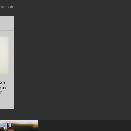
s demain
ion
min
XT