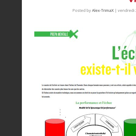
Posted by
Alex-TrimaX
|
vendredi