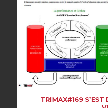
TRIMAX#169 S’EST 
V