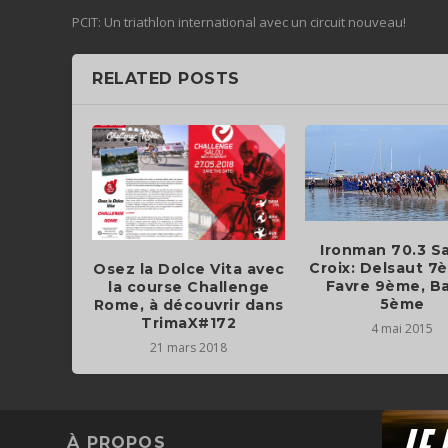
PCIT: Un triathlon international avec un circuit nouveau!
RELATED POSTS
Ironman 70.3 S
Croix: Delsaut 7
Osez la Dolce Vita avec
Favre 9ème, B
la course Challenge
5ème
Rome, à découvrir dans
TrimaX#172
4 mai 2015
21 mars 2018
À PROPOS