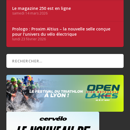
Le magazine 250 est en ligne
samedi 14 mars 2026
Prologo : Proxim Altius – la nouvelle selle conçue
pour l’univers du vélo électrique
lundi 23 février 2026