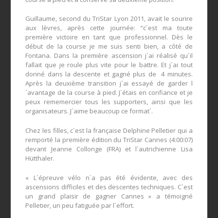
Guillaume, second du TriStar Lyon 2011, avait le sourire
aux lèvres, après cette journée: “c´est ma toute
première victoire en tant que professionnel. Dès le
début de la course je me suis senti bien, a côté de
Fontana. Dans la première ascension j´ai réalisé qu´il
fallait que je roule plus vite pour le battre. Et j´ai tout
donné dans la descente et gagné plus de 4 minutes.
Après la deuxième transition j´ai essayé de garder l
´avantage de la course à pied. J´étais en confiance et je
peux rememercier tous les supporters, ainsi que les
organisateurs. J´aime beaucoup ce format´.
Chez les filles, c´est la française Delphine Pelletier qui a
remporté la première édition du TriStar Cannes (4:00:07)
devant Jeanne Collonge (FRA) et l´autrichienne Lisa
Hütthaler.
« L´épreuve vélo n´a pas été évidente, avec des
ascensions difficiles et des descentes techniques. C´est
un grand plaisir de gagner Cannes » a témoigné
Pelletier, un peu fatiguée par l´effort.