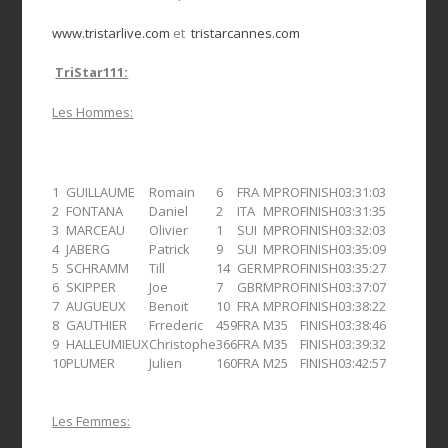
www.tristarlive.com
et
tristarcannes.com
TriStar111:
Les Hommes:
1
GUILLAUME
Romain
6
FRA
MPRO
FINISH
03:31:03
2
FONTANA
Daniel
2
ITA
MPRO
FINISH
03:31:35
3
MARCEAU
Olivier
1
SUI
MPRO
FINISH
03:32:03
4
JABERG
Patrick
9
SUI
MPRO
FINISH
03:35:09
5
SCHRAMM
Till
14
GER
MPRO
FINISH
03:35:27
6
SKIPPER
Joe
7
GBR
MPRO
FINISH
03:37:07
7
AUGUEUX
Benoit
10
FRA
MPRO
FINISH
03:38:22
8
GAUTHIER
Frrederic
459
FRA
M35
FINISH
03:38:46
9
HALLEUMIEUX
Christophe
366
FRA
M35
FINISH
03:39:32
10
PLUMER
Julien
160
FRA
M25
FINISH
03:42:57
Les Femmes: