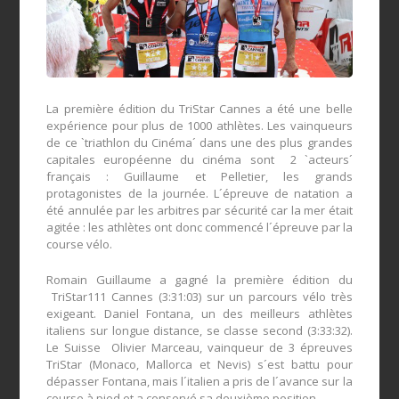
La première édition du TriStar Cannes a été une belle
expérience pour plus de 1000 athlètes. Les vainqueurs
de ce `triathlon du Cinéma´ dans une des plus grandes
capitales européenne du cinéma sont 2 `acteurs´
français : Guillaume et Pelletier, les grands
protagonistes de la journée. L´épreuve de natation a
été annulée par les arbitres par sécurité car la mer était
agitée : les athlètes ont donc commencé l´épreuve par la
course vélo.
Romain Guillaume a gagné la première édition du
TriStar111 Cannes (3:31:03) sur un parcours vélo très
exigeant. Daniel Fontana, un des meilleurs athlètes
italiens sur longue distance, se classe second (3:33:32).
Le Suisse Olivier Marceau, vainqueur de 3 épreuves
TriStar (Monaco, Mallorca et Nevis) s´est battu pour
dépasser Fontana, mais l´italien a pris de l´avance sur la
course à pied et a conservé sa deuxième position.