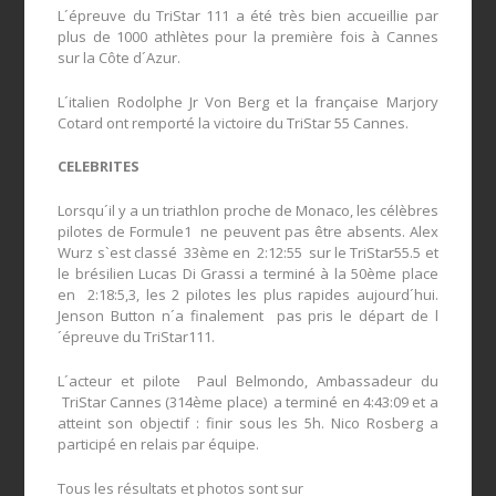
L´épreuve du TriStar 111 a été très bien accueillie par
plus de 1000 athlètes pour la première fois à Cannes
sur la Côte d´Azur.
L´italien Rodolphe Jr Von Berg et la française Marjory
Cotard ont remporté la victoire du TriStar 55 Cannes.
CELEBRITES
Lorsqu´il y a un triathlon proche de Monaco, les célèbres
pilotes de Formule1 ne peuvent pas être absents. Alex
Wurz s`est classé 33ème en 2:12:55 sur le TriStar55.5 et
le brésilien Lucas Di Grassi a terminé à la 50ème place
en 2:18:5,3, les 2 pilotes les plus rapides aujourd´hui.
Jenson Button n´a finalement pas pris le départ de l
´épreuve du TriStar111.
L´acteur et pilote Paul Belmondo, Ambassadeur du
TriStar Cannes (314ème place) a terminé en 4:43:09 et a
atteint son objectif : finir sous les 5h. Nico Rosberg a
participé en relais par équipe.
Tous les résultats et photos sont sur