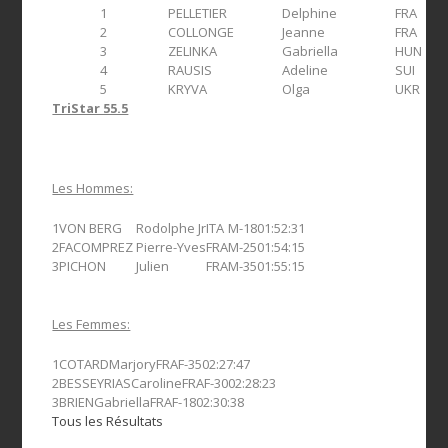
1
PELLETIER
Delphine
FRA
2
COLLONGE
Jeanne
FRA
3
ZELINKA
Gabriella
HUN
4
RAUSIS
Adeline
SUI
5
KRYVA
Olga
UKR
TriStar 55.5
Les Hommes:
1
VON BERG
Rodolphe Jr
ITA
M-18
01:52:31
2
FACOMPREZ
Pierre-Yves
FRA
M-25
01:54:15
3
PICHON
Julien
FRA
M-35
01:55:15
Les Femmes:
1
COTARD
Marjory
FRA
F-35
02:27:47
2
BESSEYRIAS
Caroline
FRA
F-30
02:28:23
3
BRIEN
Gabriella
FRA
F-18
02:30:38
Tous les Résultats