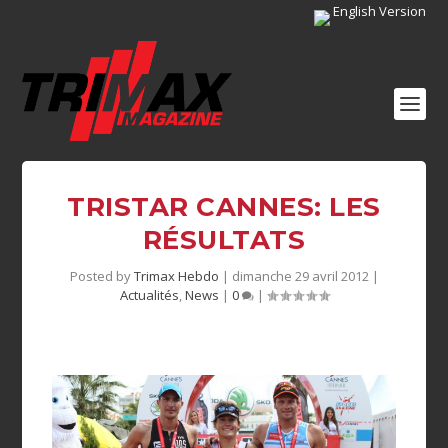
English Version
TRISTAR CANNES: LES
RÉSULTATS
Posted by
Trimax Hebdo
|
dimanche 29 avril 2012
|
Actualités
,
News
|
0
|