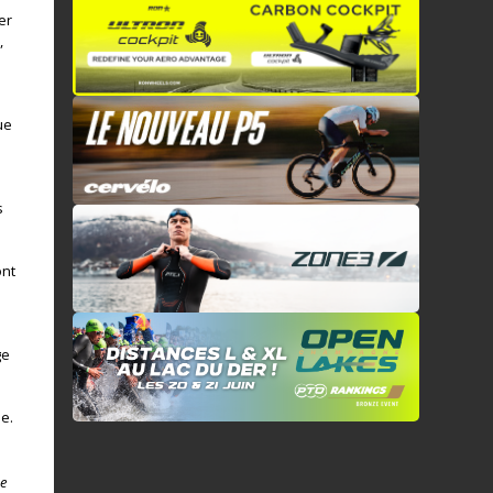
er
,
ue
s
s
ont
ge
ue.
0e