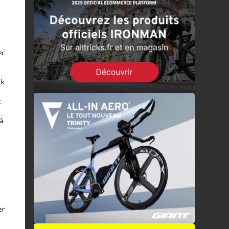
ec
ck
c
 à
a
er