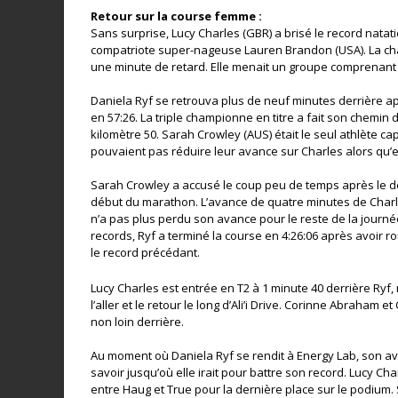
Retour sur la course femme :
Sans surprise, Lucy Charles (GBR) a brisé le record natat
compatriote super-nageuse Lauren Brandon (USA). La cha
une minute de retard. Elle menait un groupe comprenant H
Daniela Ryf se retrouva plus de neuf minutes derrière ap
en 57:26. La triple championne en titre a fait son chemi
kilomètre 50. Sarah Crowley (AUS) était le seul athlète c
pouvaient pas réduire leur avance sur Charles alors qu’e
Sarah Crowley a accusé le coup peu de temps après le dem
début du marathon. L’avance de quatre minutes de Charl
n’a pas plus perdu son avance pour le reste de la journée
records, Ryf a terminé la course en 4:26:06 après avoir 
le record précédant.
Lucy Charles est entrée en T2 à 1 minute 40 derrière Ryf
l’aller et le retour le long d’Ali’i Drive. Corinne Abraham
non loin derrière.
Au moment où Daniela Ryf se rendit à Energy Lab, son ava
savoir jusqu’où elle irait pour battre son record. Lucy Ch
entre Haug et True pour la dernière place sur le podium. 