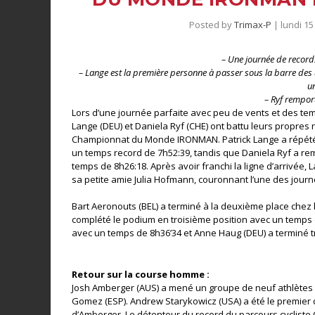
Posted by
Trimax-P
|
lundi 15
– Une journée de record
– Lange est la première personne à passer sous la barre d
u
– Ryf remporte
Lors d’une journée parfaite avec peu de vents et des te
Lange (DEU) et Daniela Ryf (CHE) ont battu leurs propres 
Championnat du Monde IRONMAN. Patrick Lange a répét
un temps record de 7h52:39, tandis que Daniela Ryf a 
temps de 8h26:18. Après avoir franchi la ligne d’arrivé
sa petite amie Julia Hofmann, couronnant l’une des journ
Bart Aeronouts (BEL) a terminé à la deuxième place che
complété le podium en troisième position avec un temps
avec un temps de 8h36’34 et Anne Haug (DEU) a terminé t
Retour sur la course homme :
Josh Amberger (AUS) a mené un groupe de neuf athlètes h
Gomez (ESP). Andrew Starykowicz (USA) a été le premier 
d’Amberger. Le détenteur du record du parcours cyclis