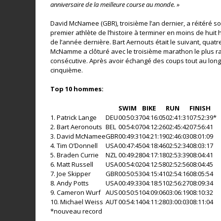
anniversaire de la meilleure course au monde. »
David McNamee (GBR), troisième l’an dernier, a réitéré so
premier athlète de l’histoire à terminer en moins de huit
de l’année dernière. Bart Aernouts était le suivant, quat
McNamme a clôturé avec le troisième marathon le plus r
consécutive. Après avoir échangé des coups tout au long
cinquième.
Top 10 hommes:
SWIM
BIKE
RUN
FINISH
1. Patrick Lange
DEU
00:50:37
04:16:05
02:41:31
07:52:39*
2. Bart Aeronouts
BEL
00:54:07
04:12:26
02:45:42
07:56:41
3. David McNamee
GBR
00:49:31
04:21:19
02:46:03
08:01:09
4. Tim O’Donnell
USA
00:47:45
04:18:46
02:52:34
08:03:17
5. Braden Currie
NZL
00:49:28
04:17:18
02:53:39
08:04:41
6. Matt Russell
USA
00:54:02
04:12:58
02:52:56
08:04:45
7. Joe Skipper
GBR
00:50:53
04:15:41
02:54:16
08:05:54
8. Andy Potts
USA
00:49:33
04:18:51
02:56:27
08:09:34
9. Cameron Wurf
AUS
00:50:51
04:09:06
03:06:19
08:10:32
10. Michael Weiss
AUT
00:54:14
04:11:28
03:00:03
08:11:04
*nouveau record