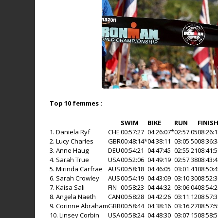
Top 10 femmes :
SWIM
BIKE
RUN
FINIS
1. Daniela Ryf
CHE
00:57:27
04:26:07*
02:57:05
08:26:
2. Lucy Charles
GBR
00:48:14*
04:38:11
03:05:50
08:36:
3. Anne Haug
DEU
00:54:21
04:47:45
02:55:21
08:41:
4. Sarah True
USA
00:52:06
04:49:19
02:57:38
08:43:
5. Mirinda Carfrae
AUS
00:58:18
04:46:05
03:01:41
08:50:
6. Sarah Crowley
AUS
00:54:19
04:43:09
03:10:30
08:52:
7. Kaisa Sali
FIN
00:58:23
04:44:32
03:06:04
08:54:
8. Angela Naeth
CAN
00:58:28
04:42:26
03:11:12
08:57:
9. Corinne Abraham
GBR
00:58:44
04:38:16
03:16:27
08:57:
10. Linsey Corbin
USA
00:58:24
04:48:30
03:07:15
08:58: