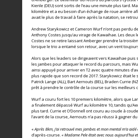
Kienle (DEU) sont sortis de l’eau une minute plus tard. 
kilomètre et a eu besoin d’un échange de roue arrière af
avait le plus de travail à faire après la natation, se retr
Andrew Starykowicz et Cameron Wurf n’ont pas perdu de 
Anthony Costes jusqu’au virage de Kawaihae. Les deux le
Costes ne se retire laissant Amberger prendre la troisiè
lorsque le trio a entamé son retour, avec un vent toujours
Alors que les leaders se dirigeaient vers Kawaihae puis 
les jambes pour attaquer le record du parcours, mais Wurf
ainsi appuyé pour arriver en T2 avec quatre minutes d’a
plus rapide que son record de 2017. Starykowicz était le 
Patrick Lange (ALL), Bart Aernouts (BEL), Braden Currie (N
prêt à prendre le contrôle de la course sur les meilleurs c
Wurf a couru fort les 10 premiers kilomètre, alors que Lang
a finalement dépassé Wurf au kilomètre 10, tandis qu’A
plus tard. Currie et O’Donnell ont couru au coude à coude
l’avant de la course, Aernouts n’a pas réussi à gagner du 
«
Après 8km, j’ai retrouvé mes jambes et mon mental m’a aidé 
d’après-course.
« Madame Pele était avec nous aujourd’hui et 