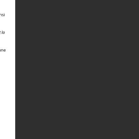
nsi
 la
Anne