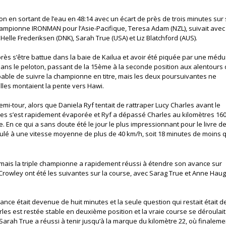
ion en sortant de l’eau en 48:14 avec un écart de près de trois minutes sur
mpionne IRONMAN pour l’Asie-Pacifique, Teresa Adam (NZL), suivait avec
elle Frederiksen (DNK), Sarah True (USA) et Liz Blatchford (AUS).
rès s’être battue dans la baie de Kailua et avoir été piquée par une méd
n dans le peloton, passant de la 15ème à la seconde position aux alentours
apable de suivre la championne en titre, mais les deux poursuivantes ne
lles montaient la pente vers Hawi.
i-tour, alors que Daniela Ryf tentait de rattraper Lucy Charles avant le
es s’est rapidement évaporée et Ryf a dépassé Charles au kilomètres 160
. En ce qui a sans doute été le jour le plus impressionnant pour le livre d
roulé à une vitesse moyenne de plus de 40 km/h, soit 18 minutes de moins 
, mais la triple championne a rapidement réussi à étendre son avance sur
 et Crowley ont été les suivantes sur la course, avec Sarag True et Anne Hau
nce était devenue de huit minutes et la seule question qui restait était d
arles est restée stable en deuxième position et la vraie course se déroulait
Sarah True a réussi à tenir jusqu’à la marque du kilomètre 22, où finaleme