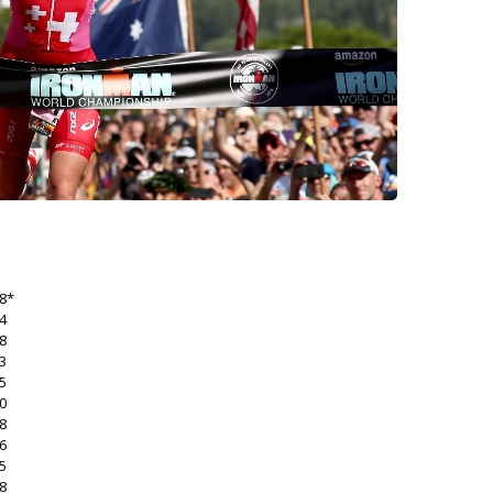
H
18*
34
58
43
45
30
28
36
55
58