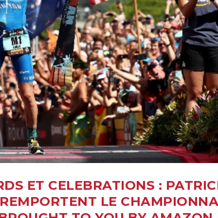
DS ET CELEBRATIONS : PATRIC
F REMPORTENT LE CHAMPIONN
BROUGHT TO YOU BY AMAZON