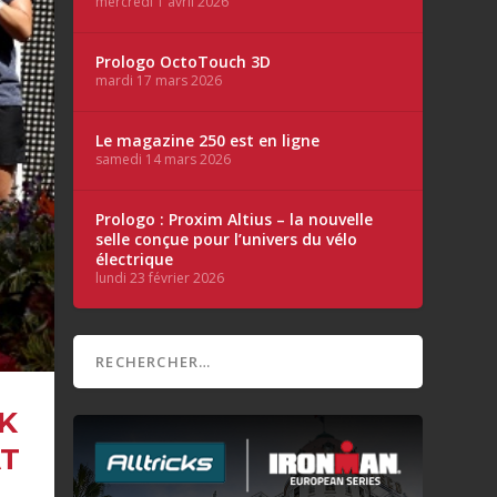
mercredi 1 avril 2026
Prologo OctoTouch 3D
mardi 17 mars 2026
Le magazine 250 est en ligne
samedi 14 mars 2026
Prologo : Proxim Altius – la nouvelle
selle conçue pour l’univers du vélo
électrique
lundi 23 février 2026
K
AT