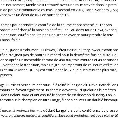
Malheureusement, Kienle s’est retrouvé avec une roue crevée dans le premi
in de pouvoir continuer la course. Le second en 2017, Lionel Sanders (CAN)
ouvant avec un écart de 6:21 en sortant de T2.
temps pour prendre le contrôle de la course et ont amené le Français
aders ont échangé la position de tête jusqu’au demi-tour d’Hawi, avant q
me position. Wurf a ensuite pris une grosse avance pour prendre la tête
 aussi faible.
sur la Queen Ka’ahumanu Highway, il était clair que Starykowicz n’avait pa
 ne craignait pas de battre un record pour la deuxième fois de suite. Il a
vance après un incroyable chrono de 4h09’06, trois minutes et 48 seconde
suivant dans la transition, mais un groupe important de coureurs d’élite, d
ZL) et Tim O’Donnell (USA), est entré dans le T2 quelques minutes plus tard,
yclistes.
e, Currie et Aernouts ont couru à égalité le long de Ali’i Drive. Patrick Lan
ernouts se frayait également un chemin devant Wurf quelques kilomètres
 dans Palani Road et ont assuré le spectacle en direction d’Energy Lab. A
terrain sur le champion en titre Lange, filant ainsi vers un doublé historiq
à me sentir vraiment bien »
, a déclaré Lange lors de la conférence de presse
nous a donné les meilleures conditions. Elle savait probablement que c’était le 4