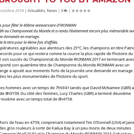
 octobre 2018
|
Actualités
,
News
|
0
|
s pour fêter le 40ème anniversaire d’IRONMAN
es 8h au Championnat du Monde et a rendu l’événement encore plus mémorable av
ne demande en mariage.
 le titre pour la 4ème fois d’affilée.
mpératures agréables aux alentours des 25°C, les champions en titre Patri
records pour ce qui restera comme la course la plus rapide de l’histoire du
é son succès du Championnat du Monde IRONMAN 2017 en terminant ave
remporté son quatrième titre de Championne du Monde IRONMAN avec un
e, Lange a ajouté aux moments forts de la journée une demande en mariage
ées les plus monumentales de l’histoire du sport.
z les hommes avec un temps de 7h56’41 tandis que David McNamee (GBR) 
 de 8h01’09. Du côté des femmes, Lucy Charles (GBR) a terminé deuxième
roisième avec un temps total de 8h41’58.
ors de l’eau en 47’39, comprenant notamment Tim O’Donnell (USA) et Javi
des gros rouleurs à sortir de Kailua Bay à un peu moins de deux minutes
te Cameron Wurf (AUS) et le Champion du Monde IRONMAN 2014, Sebastian