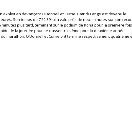
n exploit en devançant O’Donnell et Currie. Patrick Lange est devenu le
 heures. Son temps de 7:52:39 lui a valu près de neuf minutes sur son reco
re minutes plus tard, terminant sur le podium de Kona pour la première fois
apide de la journée pour se classer troisième pour la deuxième année
 du marathon, O’Donnell et Currie ont terminé respectivement quatrième e