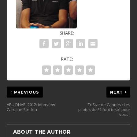
SHARE:
RATE:
PREVIOUS
NEXT
ABU DHABI 2012: Interview
TriStar de Cannes : Les
Caroline Steffen
pilotes de F1 l’ont testé pour
vous !
ABOUT THE AUTHOR