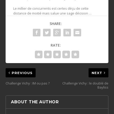
Le millier de concurrents est certes déçu de cette
distance de moitié mais salue une sage décision …
SHARE:
RATE:
PREVIOUS
NEXT
Challenge Vichy : IM ou pas ?
Challenge Vichy : le doublé de
Bayliss
ABOUT THE AUTHOR