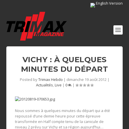
English Version
VICHY : À QUELQUES
MINUTES DU DÉPART
Posted by
Trimax Hebdo
|
dimanche 19 août 2012
|
Actualités
,
Live
|
0
|
Nous sommes à quelques minutes du départ qui a été
repoussé d’une demie heure pour cette épreuve
transformée en Half compte tenu de la canicule de
niveau 2 prévu sur Vichy et sa région aujourd’hui…