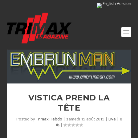
English Version
VISTICA PREND LA
TÊTE
Posted by
Trimax Hebdo
|
samedi 15 août 2015
|
Live
|
0
|