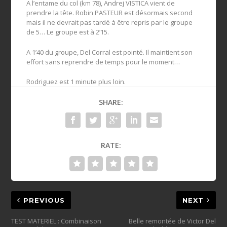
A l’entame du col (km 78), Andrej VISTICA vient de
prendre la tête. Robin PASTEUR est désormais second
mais il ne devrait pas tardé à être repris par le groupe
de 5… Le groupe est à 2’15.
A 1’40 du groupe, Del Corral est pointé. Il maintient son
effort sans reprendre de temps pour le moment…
Rodriguez est 1 minute plus loin.
SHARE:
RATE:
PREVIOUS
NEXT
TEST MATERIEL : Combinaison
Belle remontée de Victor Del