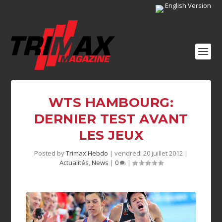
English Version
WTS HAMBOURG:
DERNIER TEST AVANT
LES JEUX
Posted by
Trimax Hebdo
|
vendredi 20 juillet 2012
|
Actualités
,
News
|
0
|