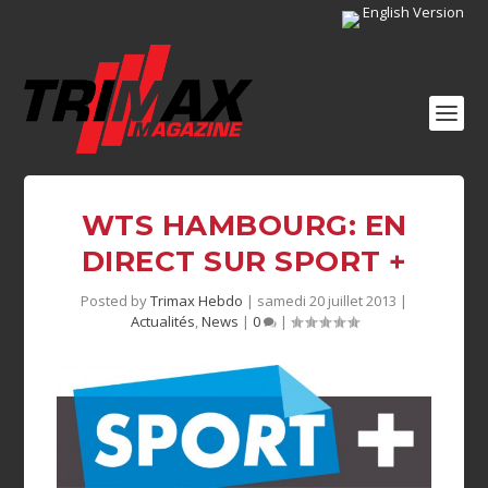
English Version
WTS HAMBOURG: EN
DIRECT SUR SPORT +
Posted by
Trimax Hebdo
|
samedi 20 juillet 2013
|
Actualités
,
News
|
0
|