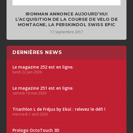
IRONMAN ANNONCE AUJOURD’HUI
L’ACQUISITION DE LA COURSE DE VELO DE
MONTAGNE, LA PERSKINDOL SWISS EPIC
17 septembre 2017
DERNIÈRES NEWS
Le magazine 252 est en ligne.
lundi 22 juin 2026
Le magazine 251 est en ligne.
samedi 16 mai 2026
Triathlon L de Fréjus by Ekoï : relevez le défi !
mercredi 1 avril 2026
Prologo OctoTouch 3D