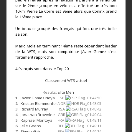
peu en retrait après la natation il parvient à remonter
sur le 2ème groupe en vélo et a effectué un très bon
10km. Pierre Le Corre est 9ème alors que Coninx prend
la 16ème place.
Un beau tir groupé des français qui font une très belle
saison.
Mario Mola en terminant 14ème reste cependant leader
de la WTS, mais son compatriote JAvier Gomez s’est
fortement rapproché.
4 français sont dans le Top 20.
Classement WTS actuel
Results:
Elite Men
1.
Javier Gomez Noya
ESP
01:47:50
2.
Kristian Blummenfelt
NOR
01:48:05
3.
Richard Murray
RSA
01:48:42
4.
Jonathan Brownlee
GBR
01:49:04
5.
Raphael Montoya
FRA
01:49:11
6.
Jelle Geens
BEL
01:49:11
7.
Simon Viain
FRA
01:49:24