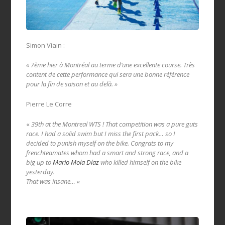
Simon Viain :
« 7ème hier à Montréal au terme d’une excellente course. Très
content de cette performance qui sera une bonne référence
pour la fin de saison et au delà. »
Pierre Le Corre
«
39th at the Montreal WTS ! That competition was a pure guts
race. I had a solid swim but I miss the first pack… so I
decided to punish myself on the bike. Congrats to my
frenchteamates whom had a smart and strong race, and a
big up to
Mario Mola Díaz
who killed himself on the bike
yesterday.
That was insane… «