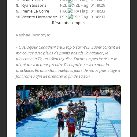
8.
Ryan Sissons
NZL
01:49:29
9.
Pierre Le Corre
FRA
01:49:33
10.
Vicente Hernandez
ESP
01:49:37
Résultats complet
Raphaël Montoya:
« Quel séjour Canadien! Deux top 5 sur WTS. Super content de
ma course avec pleins de points positifs: la natation, le
placement à T2, un 10km régulier. Encore un peu juste sur le
début du velo pour prendre l’échappée, ce sera pour la
prochaine. En attendant quelques jours de repos puis stage à
font romeu afin de préparer la fin de saison. »