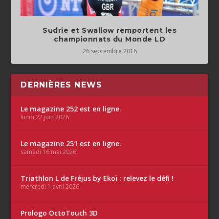
Sudrie et Swallow remportent les
championnats du Monde LD
26 septembre 2016
DERNIÈRES NEWS
Le magazine 252 est en ligne.
lundi 22 juin 2026
Le magazine 251 est en ligne.
samedi 16 mai 2026
Triathlon L de Fréjus by Ekoï : relevez le défi !
mercredi 1 avril 2026
Prologo OctoTouch 3D