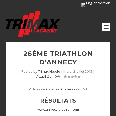
English Version
26ÈME TRIATHLON
D’ANNECY
Posted by
Trimax Hebdo
|
mardi 2 juillet 2013
|
Actualités
|
0
|
Victoire de
Gwenaël Ouilleres
du TMT
RÉSULTATS
www.annecy-triathlon.com