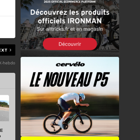
EXT
aX-hebdo
E
o