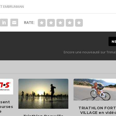
 ET EMBRUNMAN
RATE:
N
Encore une nouveauté sur Trim
ésent
courses
TRIATHLON FORT
e
VILLAGE en vidé