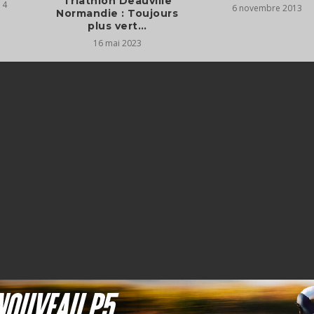
Triathlon Deauville
14
6 novembre 2013
Normandie : Toujours
plus vert…
16 mai 2023