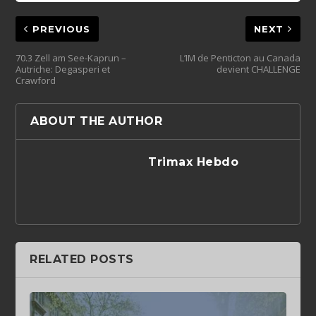
PREVIOUS
NEXT
70.3 Zell am See-Kaprun –
L’IM de Penticton au Canada
Autriche: Degasperi et
devient CHALLENGE
Crawford
ABOUT THE AUTHOR
Trimax Hebdo
RELATED POSTS